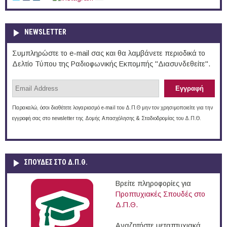
NEWSLETTER
Συμπληρώστε το e-mail σας και θα λαμβάνετε περιοδικά το
Δελτίο Τύπου της Ραδιοφωνικής Εκπομπής "Διασυνδεθείτε".
Παρακαλώ, όσοι διαθέτετε λογαριασμό e-mail του Δ.Π.Θ μην τον χρησιμοποιείτε για την
εγγραφή σας στο newsletter της Δομής Απασχόλησης & Σταδιοδρομίας του Δ.Π.Θ.
ΣΠΟΥΔΈΣ ΣΤΟ Δ.Π.Θ.
Βρείτε πληροφορίες για
Προπτυχιακές Σπουδές στο
Δ.Π.Θ.
Αναζητήστε μεταπτυχιακά