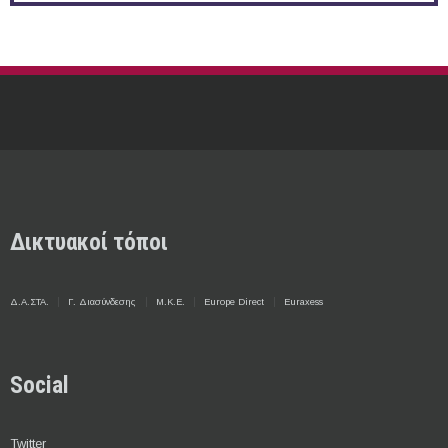
Δικτυακοί τόποι
Δ.Α.ΣΤΑ.
Γ. Διασύνδεσης
Μ.Κ.Ε.
Europe Direct
Euraxess
Social
Twitter