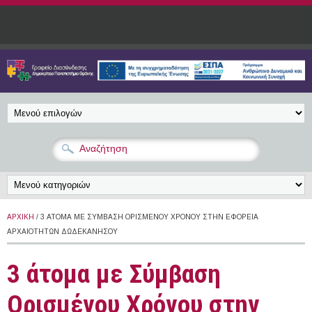
Παράκαμψη προς το κυρίως περιεχόμενο
ΑΡΧΙΚΉ
/ 3 ΆΤΟΜΑ ΜΕ ΣΎΜΒΑΣΗ ΟΡΙΣΜΈΝΟΥ ΧΡΌΝΟΥ ΣΤΗΝ ΕΦΟΡΕΊΑ
ΑΡΧΑΙΟΤΉΤΩΝ ΔΩΔΕΚΑΝΉΣΟΥ
3 άτομα με Σύμβαση
Ορισμένου Χρόνου στην