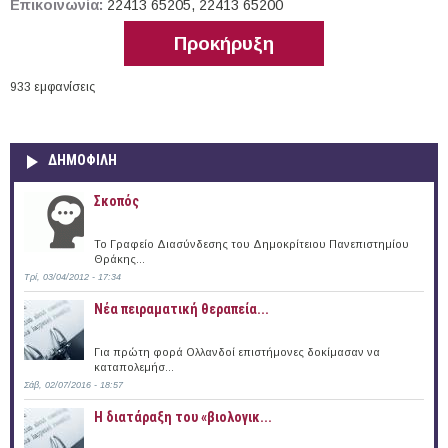
Επικοινωνία:
22413 65205, 22413 65200
Προκήρυξη
933 εμφανίσεις
ΔΗΜΟΦΙΛΗ
Σκοπός
Το Γραφείο Διασύνδεσης του Δημοκρίτειου Πανεπιστημίου
Θράκης...
Τρί, 03/04/2012 - 17:34
Νέα πειραματική θεραπεία...
Για πρώτη φορά Ολλανδοί επιστήμονες δοκίμασαν να
καταπολεμήσ...
Σάβ, 02/07/2016 - 18:57
Η διατάραξη του «βιολογικ...