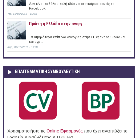
Δεν είναι καθόλου καλή ιδέα να «τσεκάρει» κανείς το
Facebook...
Τετ, 16/05/2018 - 10:38
Πρώτη η Ελλάδα στην ανεργ...
Τα υψηλότερα επίπεδα ανεργίας στην ΕΕ εξακολουθούν να
καταγρ...
Κυρ, 02/10/2016 - 19:39
ΕΠΑΓΓΕΛΜΑΤΙΚΉ ΣΥΜΒΟΥΛΕΥΤΙΚΉ
Χρησιμοποιήστε τις
Online Eφαρμογές
που έχει αναπτύξει το
Γραφείο Διασύνδεσης Δ.Π.Θ. για