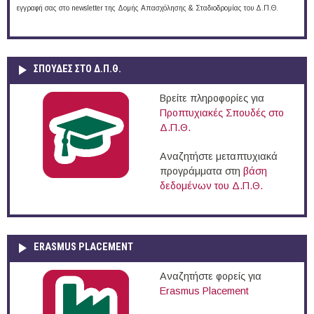
εγγραφή σας στο newsletter της Δομής Απασχόλησης & Σταδιοδρομίας του Δ.Π.Θ.
ΣΠΟΥΔΈΣ ΣΤΟ Δ.Π.Θ.
Βρείτε πληροφορίες για
Προπτυχιακές Σπουδές στο
Δ.Π.Θ.
Αναζητήστε μεταπτυχιακά
προγράμματα στη
βάση
δεδομένων του Δ.Π.Θ.
ERASMUS PLACEMENT
Αναζητήστε φορείς για
Erasmus Placement