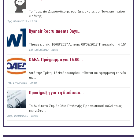
Το Γραφείο Διασύνδεσης του Δημοκρίτειου Πανεπιστημίου
Θράκης...
Τρί, 03/04/2012 - 17:34
Ryanair Recruitments Days...
Thessaloniki 16/08/2017 Athens 08/09/2017 Thessaloniki 15/...
Τρί, 08/08/2017 - 11:43
ΟΑΕΔ: Πρόγραμμα για 15.00...
Από την Τρίτη, 16 Φεβρουαρίου, τίθεται σε εφαρμογή το νέο
πρ...
Τετ, 17/02/2016 - 09:48
Προκήρυξη για τη διαδικασ...
Το Ανώτατο Συμβούλιο Επιλογής Προσωπικού καλεί τους
εκπαιδευ...
Κυρ, 28/04/2019 - 22:09