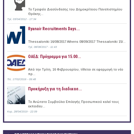
Το Γραφείο Διασύνδεσης του Δημοκρίτειου Πανεπιστημίου
Θράκης...
Τρί, 03/04/2012 - 17:34
Ryanair Recruitments Days...
Thessaloniki 16/08/2017 Athens 08/09/2017 Thessaloniki 15/...
Τρί, 08/08/2017 - 11:43
ΟΑΕΔ: Πρόγραμμα για 15.00...
Από την Τρίτη, 16 Φεβρουαρίου, τίθεται σε εφαρμογή το νέο
πρ...
Τετ, 17/02/2016 - 09:48
Προκήρυξη για τη διαδικασ...
Το Ανώτατο Συμβούλιο Επιλογής Προσωπικού καλεί τους
εκπαιδευ...
Κυρ, 28/04/2019 - 22:09