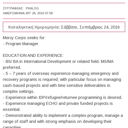
ΣΥΓΓΡΑΦΈΑΣ:
PKALOG
ΗΜΕΡΟΜΗΝΊΑ:
ΑΥΓ 26, 2016 07:58
Καταληκτική Ημερομηνία:
Σάββατο, Σεπτέμβριος 24, 2016
Mercy Corps seeks for:
- Program Manager
EDUCATION AND EXPERIENCE:
- BS/ BA in International Development or related field. MS/MA
preferred.
- 5 – 7 years of overseas experience managing emergency and
recovery programs is required; with particular focus on managing
cash-based projects and with time sensitive deliverables in
complex settings.
- Experience within IDP/refugee/returnee programming is desired.
- Experience managing ECHO and private funded projects is
essential.
- Demonstrated ability to implement a complex program, manage a
range of staff and with strong emphasis on developing their
capacities.