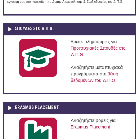
εγγραφή σας στο newsletter της Δομής Απασχόλησης & Σταδιοδρομίας του Δ.Π.Θ.
ΣΠΟΥΔΈΣ ΣΤΟ Δ.Π.Θ.
Βρείτε πληροφορίες για
Προπτυχιακές Σπουδές στο
Δ.Π.Θ.
Αναζητήστε μεταπτυχιακά
προγράμματα στη
βάση
δεδομένων του Δ.Π.Θ.
ERASMUS PLACEMENT
Αναζητήστε φορείς για
Erasmus Placement