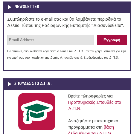
NEWSLETTER
Συμπληρώστε το e-mail σας και θα λαμβάνετε περιοδικά το
Δελτίο Τύπου της Ραδιοφωνικής Εκπομπής "Διασυνδεθείτε".
Παρακαλώ, όσοι διαθέτετε λογαριασμό e-mail του Δ.Π.Θ μην τον χρησιμοποιείτε για την
εγγραφή σας στο newsletter της Δομής Απασχόλησης & Σταδιοδρομίας του Δ.Π.Θ.
ΣΠΟΥΔΈΣ ΣΤΟ Δ.Π.Θ.
Βρείτε πληροφορίες για
Προπτυχιακές Σπουδές στο
Δ.Π.Θ.
Αναζητήστε μεταπτυχιακά
προγράμματα στη
βάση
δεδομένων του Δ.Π.Θ.