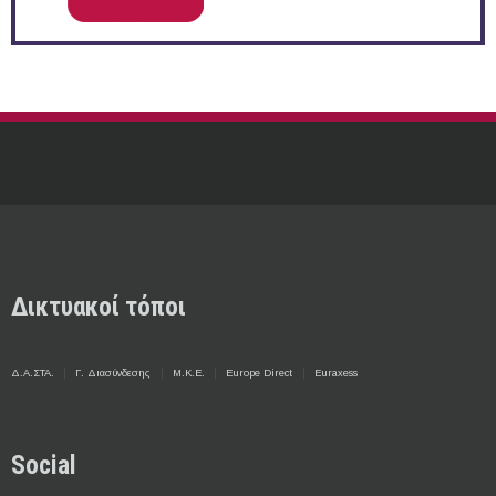
Δικτυακοί τόποι
Δ.Α.ΣΤΑ.
Γ. Διασύνδεσης
Μ.Κ.Ε.
Europe Direct
Euraxess
Social