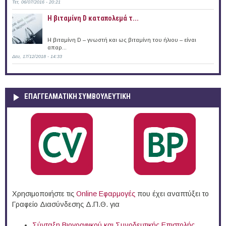
Τετ, 06/07/2016 - 20:21
Η βιταμίνη D καταπολεμά τ...
Η βιταμίνη D – γνωστή και ως βιταμίνη του ήλιου – είναι
απαρ...
Δευ, 17/12/2018 - 14:33
ΕΠΑΓΓΕΛΜΑΤΙΚΉ ΣΥΜΒΟΥΛΕΥΤΙΚΉ
Χρησιμοποιήστε τις
Online Eφαρμογές
που έχει αναπτύξει το
Γραφείο Διασύνδεσης Δ.Π.Θ. για
Σύνταξη Βιογραφικού και Συνοδευτικής Επιστολής