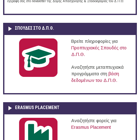
εγγραφή σας στο newsletter της Δομής Απασχόλησης & Σταδιοδρομίας του Δ.Π.Θ.
ΣΠΟΥΔΈΣ ΣΤΟ Δ.Π.Θ.
Βρείτε πληροφορίες για
Προπτυχιακές Σπουδές στο
Δ.Π.Θ.
Αναζητήστε μεταπτυχιακά
προγράμματα στη
βάση
δεδομένων του Δ.Π.Θ.
ERASMUS PLACEMENT
Αναζητήστε φορείς για
Erasmus Placement