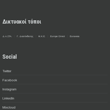
Δικτυακοί τόποι
Δ.Α.ΣΤΑ.
Γ. Διασύνδεσης
Μ.Κ.Ε.
Europe Direct
Euraxess
Social
Twitter
Facebook
Instagram
LinkedIn
Mixcloud