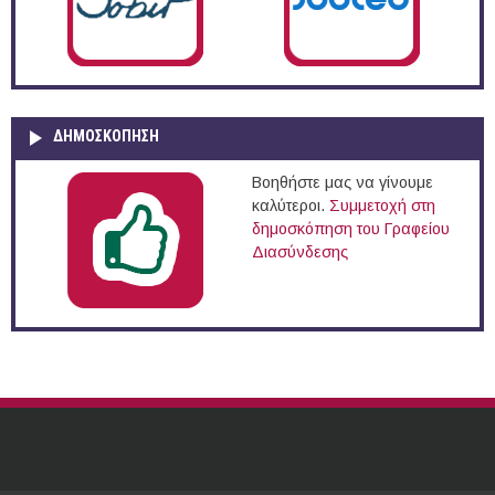
ΔΗΜΟΣΚΌΠΗΣΗ
Βοηθήστε μας να γίνουμε
καλύτεροι.
Συμμετοχή στη
δημοσκόπηση του Γραφείου
Διασύνδεσης