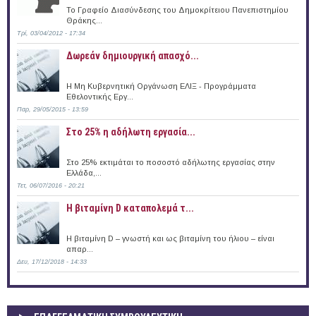
Το Γραφείο Διασύνδεσης του Δημοκρίτειου Πανεπιστημίου
Θράκης...
Τρί, 03/04/2012 - 17:34
Δωρεάν δημιουργική απασχό...
Η Μη Κυβερνητική Οργάνωση ΕΛΙΞ - Προγράμματα
Εθελοντικής Εργ...
Παρ, 29/05/2015 - 13:59
Στο 25% η αδήλωτη εργασία...
Στο 25% εκτιμάται το ποσοστό αδήλωτης εργασίας στην
Ελλάδα,...
Τετ, 06/07/2016 - 20:21
Η βιταμίνη D καταπολεμά τ...
Η βιταμίνη D – γνωστή και ως βιταμίνη του ήλιου – είναι
απαρ...
Δευ, 17/12/2018 - 14:33