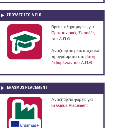
ΣΠΟΥΔΈΣ ΣΤΟ Δ.Π.Θ.
Βρείτε πληροφορίες για
Προπτυχιακές Σπουδές
στο Δ.Π.Θ.
Αναζητήστε μεταπτυχιακά
προγράμματα στη
βάση
δεδομένων του Δ.Π.Θ.
ERASMUS PLACEMENT
Αναζητήστε φορείς για
Erasmus Placement