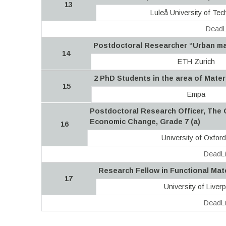
13
Luleå University of Tec
DeadL
Postdoctoral Researcher “Urban mat
14
ETH Zurich
2 PhD Students in the area of Mater
15
Empa
Postdoctoral Research Officer, The
Economic Change, Grade 7 (a)
16
University of Oxford
DeadLi
Research Fellow in Functional Mat
17
University of Liverp
DeadLi