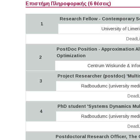
Επιστήμη Πληροφορικής (6 θέσεις)
Research Fellow - Contemporary 
1
University of Limer
DeadLi
PostDoc Position - Approximation A
Optimization
2
Centrum Wiskunde & Info
Project Researcher (postdoc) 'Mult
3
Radboudumc (university medic
DeadL
PhD student 'Systems Dynamics Mult
4
Radboudumc (university medic
DeadL
Postdoctoral Research Officer, The