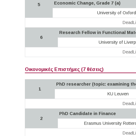
Economic Change, Grade 7 (a)
5
University of Oxford
DeadLi
Research Fellow in Functional Mat
6
University of Liverp
DeadLi
Οικονομικές Επιστήμες (7 θέσεις)
PhD researcher (topic: examining th
1
KU Leuven
DeadLi
PhD Candidate in Finance
2
Erasmus University Rotte
DeadLi