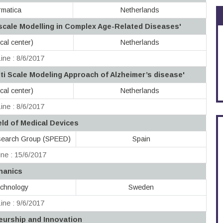
rmatica
Netherlands
iscale Modelling in Complex Age-Related Diseases'
al center)
Netherlands
ine : 8/6/2017
i Scale Modeling Approach of Alzheimer’s disease'
al center)
Netherlands
ine : 8/6/2017
eld of Medical Devices
search Group (SPEED)
Spain
ne : 15/6/2017
hanics
echnology
Sweden
ine : 9/6/2017
eurship and Innovation