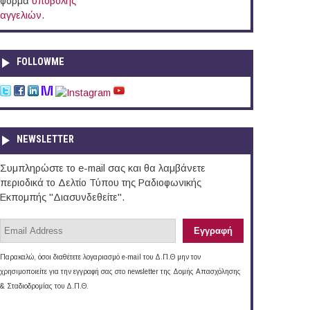
φόρμα
υποβολής
αγγελιών
.
FOLLOWME
NEWSLETTER
Συμπληρώστε το e-mail σας και θα λαμβάνετε
περιοδικά το Δελτίο Τύπου της Ραδιοφωνικής
Εκπομπής "Διασυνδεθείτε".
Παρακαλώ, όσοι διαθέτετε λογαριασμό e-mail του Δ.Π.Θ μην τον
χρησιμοποιείτε για την εγγραφή σας στο newsletter της Δομής Απασχόλησης
& Σταδιοδρομίας του Δ.Π.Θ.