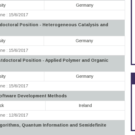
ity
Germany
ne : 15/6/2017
doctoral Position - Heterogeneous Catalysis and
ity
Germany
ne : 15/6/2017
stdoctoral Position - Applied Polymer and Organic
ity
Germany
ne : 15/6/2017
Software Development Methods
ick
Ireland
ne : 12/6/2017
lgorithms, Quantum Information and Semidefinite