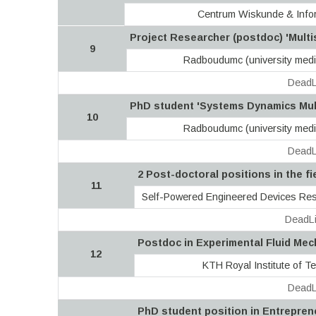
Centrum Wiskunde & Info
Project Researcher (postdoc) 'Mult
9
Radboudumc (university medic
DeadL
PhD student 'Systems Dynamics Mult
10
Radboudumc (university medic
DeadL
2 Post-doctoral positions in the fi
11
Self-Powered Engineered Devices Re
DeadLi
Postdoc in Experimental Fluid Mec
12
KTH Royal Institute of T
DeadL
PhD student position in Entrepren