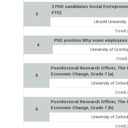
2 PhD candidates Social Entrepreneur
FTE)
3
Utrecht University
DeadLi
PhD position Why some employees th
4
University of Gronin
DeadL
Postdoctoral Research Officer, The
Economic Change, Grade 7 (a)
5
University of Oxford
DeadLi
Postdoctoral Research Officer, The
Economic Change, Grade 7 (b)
6
University of Oxford
DeadLi