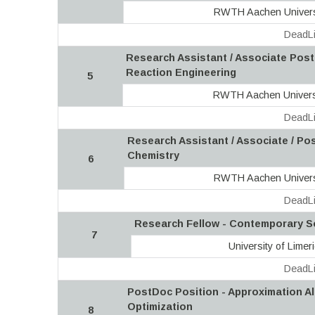
RWTH Aachen Univers
DeadLi
Research Assistant / Associate Post
Reaction Engineering
5
RWTH Aachen Univers
DeadLi
Research Assistant / Associate / Po
Chemistry
6
RWTH Aachen Univers
DeadLi
Research Fellow - Contemporary 
7
University of Limer
DeadLi
PostDoc Position - Approximation A
Optimization
8