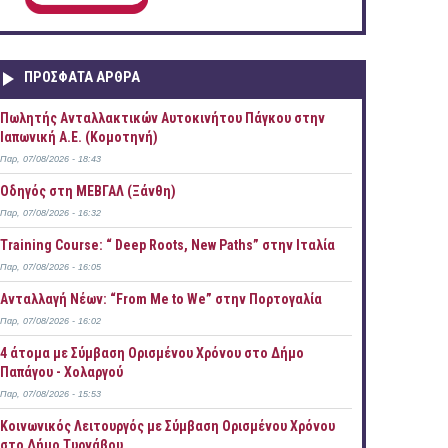
ΠΡOΣΦΑΤΑ AΡΘΡΑ
Πωλητής Ανταλλακτικών Αυτοκινήτου Πάγκου στην
Ιαπωνική Α.Ε. (Κομοτηνή)
Παρ, 07/08/2026 - 18:43
Οδηγός στη ΜΕΒΓΑΛ (Ξάνθη)
Παρ, 07/08/2026 - 16:32
Training Course: “ Deep Roots, New Paths” στην Ιταλία
Παρ, 07/08/2026 - 16:05
Ανταλλαγή Νέων: “From Me to We” στην Πορτογαλία
Παρ, 07/08/2026 - 16:02
4 άτομα με Σύμβαση Ορισμένου Χρόνου στο Δήμο
Παπάγου - Χολαργού
Παρ, 07/08/2026 - 15:53
Κοινωνικός Λειτουργός με Σύμβαση Ορισμένου Χρόνου
στο Δήμο Τυρνάβου