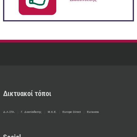
Δικτυακοί τόποι
Δ.Α.ΣΤΑ.
Γ. Διασύνδεσης
Μ.Κ.Ε.
Europe Direct
Euraxess