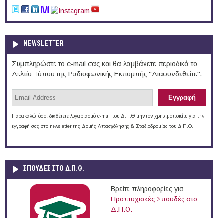
NEWSLETTER
Συμπληρώστε το e-mail σας και θα λαμβάνετε περιοδικά το
Δελτίο Τύπου της Ραδιοφωνικής Εκπομπής "Διασυνδεθείτε".
Παρακαλώ, όσοι διαθέτετε λογαριασμό e-mail του Δ.Π.Θ μην τον χρησιμοποιείτε για την
εγγραφή σας στο newsletter της Δομής Απασχόλησης & Σταδιοδρομίας του Δ.Π.Θ.
ΣΠΟΥΔΈΣ ΣΤΟ Δ.Π.Θ.
Βρείτε πληροφορίες για
Προπτυχιακές Σπουδές στο
Δ.Π.Θ.