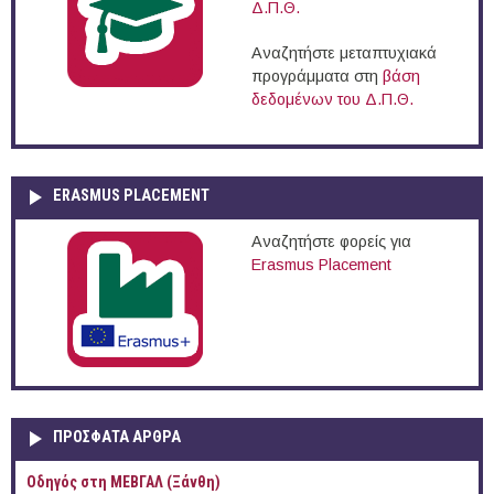
Δ.Π.Θ.
Αναζητήστε μεταπτυχιακά
προγράμματα στη
βάση
δεδομένων του Δ.Π.Θ.
ERASMUS PLACEMENT
Αναζητήστε φορείς για
Erasmus Placement
ΠΡOΣΦΑΤΑ AΡΘΡΑ
Οδηγός στη ΜΕΒΓΑΛ (Ξάνθη)