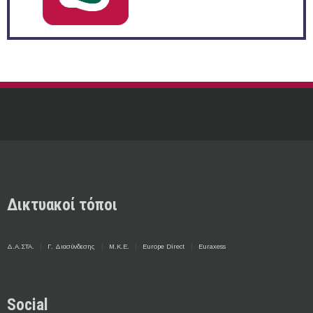
Δικτυακοί τόποι
Δ.Α.ΣΤΑ.
Γ. Διασύνδεσης
Μ.Κ.Ε.
Europe Direct
Euraxess
Social