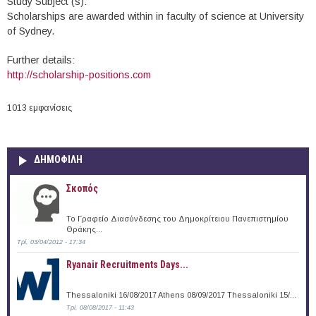
Study Subject (s):
Scholarships are awarded within in faculty of science at University
of Sydney.
Further details:
http://scholarship-positions.com
1013 εμφανίσεις
ΔΗΜΟΦΙΛΗ
Σκοπός
Το Γραφείο Διασύνδεσης του Δημοκρίτειου Πανεπιστημίου
Θράκης...
Τρί, 03/04/2012 - 17:34
Ryanair Recruitments Days...
Thessaloniki 16/08/2017 Athens 08/09/2017 Thessaloniki 15/...
Τρί, 08/08/2017 - 11:43