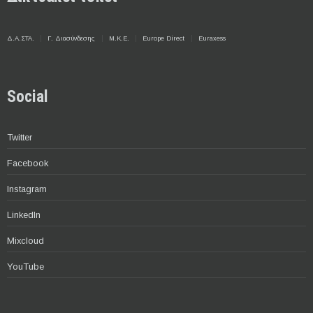
Δ.Α.ΣΤΑ.
Γ. Διασύνδεσης
Μ.Κ.Ε.
Europe Direct
Euraxess
Social
Twitter
Facebook
Instagram
LinkedIn
Mixcloud
YouTube