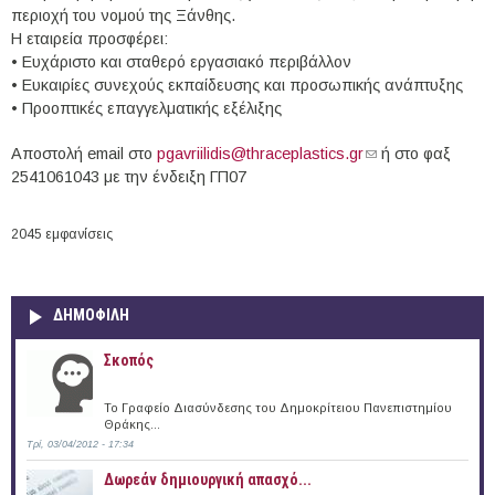
περιοχή του νομού της Ξάνθης.
Η εταιρεία προσφέρει:
• Ευχάριστο και σταθερό εργασιακό περιβάλλον
• Ευκαιρίες συνεχούς εκπαίδευσης και προσωπικής ανάπτυξης
• Προοπτικές επαγγελματικής εξέλιξης
Αποστολή email στο
pgavriilidis@thraceplastics.gr
(link sends e-mail)
ή στο φαξ
2541061043 με την ένδειξη ΓΠ07
2045 εμφανίσεις
ΔΗΜΟΦΙΛΗ
Σκοπός
Το Γραφείο Διασύνδεσης του Δημοκρίτειου Πανεπιστημίου
Θράκης...
Τρί, 03/04/2012 - 17:34
Δωρεάν δημιουργική απασχό...