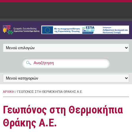
Παράκαμψη προς το κυρίως περιεχόμενο
ΑΡΧΙΚΉ
/ ΓΕΩΠΌΝΟΣ ΣΤΗ ΘΕΡΜΟΚΉΠΙΑ ΘΡΆΚΗΣ Α.Ε.
Γεωπόνος στη Θερμοκήπια
Θράκης Α.Ε.