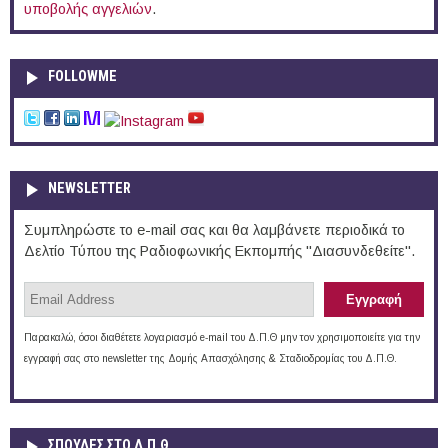
υποβολής αγγελιών
.
FOLLOWME
NEWSLETTER
Συμπληρώστε το e-mail σας και θα λαμβάνετε περιοδικά το
Δελτίο Τύπου της Ραδιοφωνικής Εκπομπής "Διασυνδεθείτε".
Παρακαλώ, όσοι διαθέτετε λογαριασμό e-mail του Δ.Π.Θ μην τον χρησιμοποιείτε για την
εγγραφή σας στο newsletter της Δομής Απασχόλησης & Σταδιοδρομίας του Δ.Π.Θ.
ΣΠΟΥΔΈΣ ΣΤΟ Δ.Π.Θ.