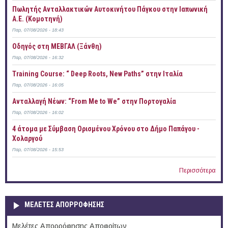
Πωλητής Ανταλλακτικών Αυτοκινήτου Πάγκου στην Ιαπωνική
Α.Ε. (Κομοτηνή)
Παρ, 07/08/2026 - 18:43
Οδηγός στη ΜΕΒΓΑΛ (Ξάνθη)
Παρ, 07/08/2026 - 16:32
Training Course: “ Deep Roots, New Paths” στην Ιταλία
Παρ, 07/08/2026 - 16:05
Ανταλλαγή Νέων: “From Me to We” στην Πορτογαλία
Παρ, 07/08/2026 - 16:02
4 άτομα με Σύμβαση Ορισμένου Χρόνου στο Δήμο Παπάγου -
Χολαργού
Παρ, 07/08/2026 - 15:53
Περισσότερα
ΜΕΛΕΤΕΣ ΑΠΟΡΡΟΦΗΣΗΣ
Μελέτες Απορρόφησης Αποφοίτων