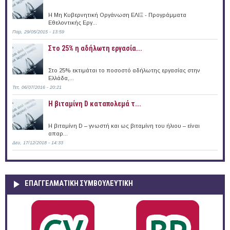
Η Μη Κυβερνητική Οργάνωση ΕΛΙΞ - Προγράμματα
Εθελοντικής Εργ...
Παρ, 29/05/2015 - 13:59
Στο 25% η αδήλωτη εργασία...
Στο 25% εκτιμάται το ποσοστό αδήλωτης εργασίας στην
Ελλάδα,...
Τετ, 06/07/2016 - 20:21
Η βιταμίνη D καταπολεμά τ...
Η βιταμίνη D – γνωστή και ως βιταμίνη του ήλιου – είναι
απαρ...
Δευ, 17/12/2018 - 14:33
ΕΠΑΓΓΕΛΜΑΤΙΚΉ ΣΥΜΒΟΥΛΕΥΤΙΚΉ