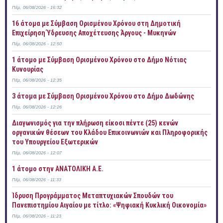
Πέμ, 06/08/2026 - 16:32
16 άτομα με Σύμβαση Ορισμένου Χρόνου στη Δημοτική
Επιχείρηση Ύδρευσης Αποχέτευσης Άργους - Μυκηνών
Πέμ, 06/08/2026 - 12:50
1 άτομο με Σύμβαση Ορισμένου Χρόνου στο Δήμο Νότιας
Κυνουρίας
Πέμ, 06/08/2026 - 12:35
3 άτομα με Σύμβαση Ορισμένου Χρόνου στο Δήμο Δωδώνης
Πέμ, 06/08/2026 - 12:26
Διαγωνισμός για την πλήρωση είκοσι πέντε (25) κενών
οργανικών θέσεων του Κλάδου Επικοινωνιών και Πληροφορικής
του Υπουργείου Εξωτερικών
Πέμ, 06/08/2026 - 12:07
1 άτομο στην ΑΝΑΤΟΛΙΚΗ Α.Ε.
Πέμ, 06/08/2026 - 11:33
Ίδρυση Προγράμματος Μεταπτυχιακών Σπουδών του
Πανεπιστημίου Αιγαίου με τίτλο: «Ψηφιακή Κυκλική Οικονομία»
Πέμ, 06/08/2026 - 11:23