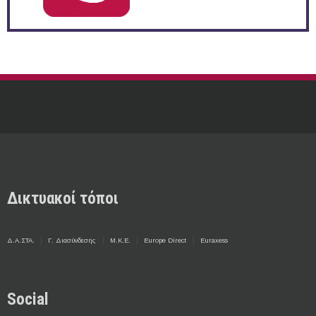
Δικτυακοί τόποι
Δ.Α.ΣΤΑ.
Γ. Διασύνδεσης
Μ.Κ.Ε.
Europe Direct
Euraxess
Social