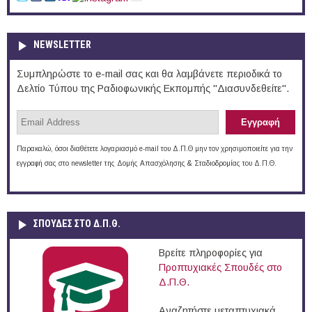
NEWSLETTER
Συμπληρώστε το e-mail σας και θα λαμβάνετε περιοδικά το
Δελτίο Τύπου της Ραδιοφωνικής Εκπομπής "Διασυνδεθείτε".
Παρακαλώ, όσοι διαθέτετε λογαριασμό e-mail του Δ.Π.Θ μην τον χρησιμοποιείτε για την
εγγραφή σας στο newsletter της Δομής Απασχόλησης & Σταδιοδρομίας του Δ.Π.Θ.
ΣΠΟΥΔΈΣ ΣΤΟ Δ.Π.Θ.
Βρείτε πληροφορίες για
Προπτυχιακές Σπουδές στο
Δ.Π.Θ.
Αναζητήστε μεταπτυχιακά