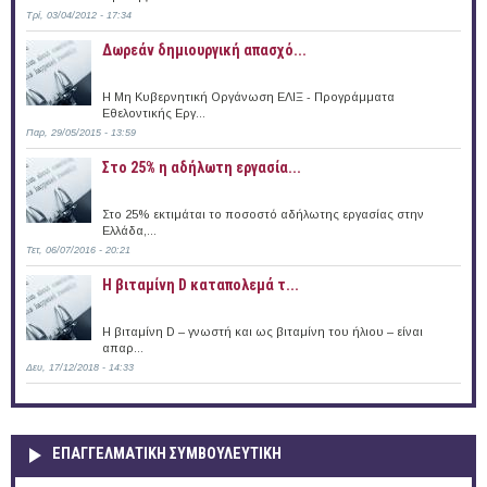
Τρί, 03/04/2012 - 17:34
Δωρεάν δημιουργική απασχό...
Η Μη Κυβερνητική Οργάνωση ΕΛΙΞ - Προγράμματα
Εθελοντικής Εργ...
Παρ, 29/05/2015 - 13:59
Στο 25% η αδήλωτη εργασία...
Στο 25% εκτιμάται το ποσοστό αδήλωτης εργασίας στην
Ελλάδα,...
Τετ, 06/07/2016 - 20:21
Η βιταμίνη D καταπολεμά τ...
Η βιταμίνη D – γνωστή και ως βιταμίνη του ήλιου – είναι
απαρ...
Δευ, 17/12/2018 - 14:33
ΕΠΑΓΓΕΛΜΑΤΙΚΉ ΣΥΜΒΟΥΛΕΥΤΙΚΉ