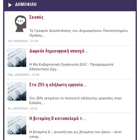
ΔΗΜΟΦΙΛΗ
Σκοπός
Το Γραφείο Διασύνδεσης του Δημοκρίτειου Πανεπιστημίου
Θράκης...
Τρί, 03/04/2012 - 17:34
Δωρεάν δημιουργική απασχό...
Η Μη Κυβερνητική Οργάνωση ΕΛΙΞ - Προγράμματα
Εθελοντικής Εργ...
Παρ, 29/05/2015 - 13:59
Στο 25% η αδήλωτη εργασία...
Στο 25% εκτιμάται το ποσοστό αδήλωτης εργασίας στην
Ελλάδα,...
Τετ, 06/07/2016 - 20:21
Η βιταμίνη D καταπολεμά τ...
Η βιταμίνη D – γνωστή και ως βιταμίνη του ήλιου – είναι
απαρ...