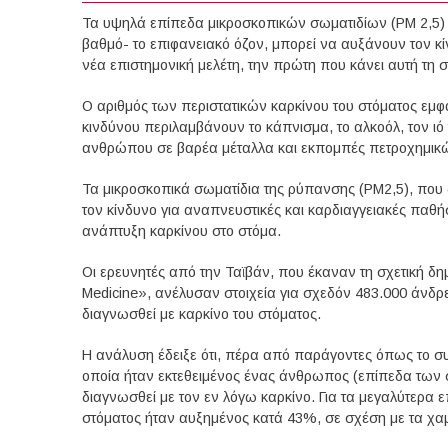
Τα υψηλά επίπεδα μικροσκοπικών σωματιδίων (ΡΜ 2,5) 
βαθμό- το επιφανειακό όζον, μπορεί να αυξάνουν τον κί
νέα επιστημονική μελέτη, την πρώτη που κάνει αυτή τη σ
Ο αριθμός των περιστατικών καρκίνου του στόματος εμφ
κινδύνου περιλαμβάνουν το κάπνισμα, το αλκοόλ, τον 
ανθρώπου σε βαρέα μέταλλα και εκπομπές πετροχημικ
Τα μικροσκοπικά σωματίδια της ρύπανσης (ΡΜ2,5), που 
τον κίνδυνο για αναπνευστικές και καρδιαγγειακές παθήσ
ανάπτυξη καρκίνου στο στόμα.
Οι ερευνητές από την Ταϊβάν, που έκαναν τη σχετική δημο
Medicine», ανέλυσαν στοιχεία για σχεδόν 483.000 άνδρε
διαγνωσθεί με καρκίνο του στόματος.
Η ανάλυση έδειξε ότι, πέρα από παράγοντες όπως το σ
οποία ήταν εκτεθειμένος ένας άνθρωπος (επίπεδα των 
διαγνωσθεί με τον εν λόγω καρκίνο. Για τα μεγαλύτερα 
στόματος ήταν αυξημένος κατά 43%, σε σχέση με τα χα