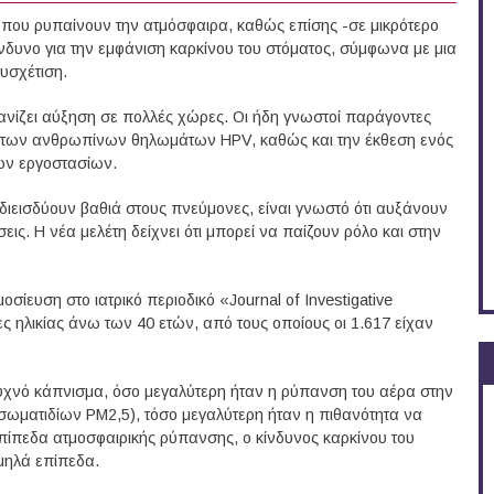
που ρυπαίνουν την ατμόσφαιρα, καθώς επίσης -σε μικρότερο
νδυνο για την εμφάνιση καρκίνου του στόματος, σύμφωνα με μια
υσχέτιση.
ανίζει αύξηση σε πολλές χώρες. Οι ήδη γνωστοί παράγοντες
ιό των ανθρωπίνων θηλωμάτων HPV, καθώς και την έκθεση ενός
ών εργοστασίων.
διεισδύουν βαθιά στους πνεύμονες, είναι γνωστό ότι αυξάνουν
εις. Η νέα μελέτη δείχνει ότι μπορεί να παίζουν ρόλο και στην
σίευση στο ιατρικό περιοδικό «Journal of Investigative
ς ηλικίας άνω των 40 ετών, από τους οποίους οι 1.617 είχαν
υχνό κάπνισμα, όσο μεγαλύτερη ήταν η ρύπανση του αέρα στην
σωματιδίων ΡΜ2,5), τόσο μεγαλύτερη ήταν η πιθανότητα να
επίπεδα ατμοσφαιρικής ρύπανσης, ο κίνδυνος καρκίνου του
μηλά επίπεδα.