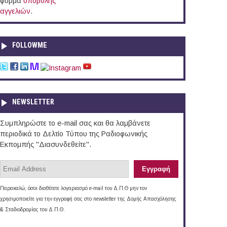
φόρμα
υποβολής
αγγελιών
.
FOLLOWME
NEWSLETTER
Συμπληρώστε το e-mail σας και θα λαμβάνετε
περιοδικά το Δελτίο Τύπου της Ραδιοφωνικής
Εκπομπής "Διασυνδεθείτε".
Παρακαλώ, όσοι διαθέτετε λογαριασμό e-mail του Δ.Π.Θ μην τον
χρησιμοποιείτε για την εγγραφή σας στο newsletter της Δομής Απασχόλησης
& Σταδιοδρομίας του Δ.Π.Θ.