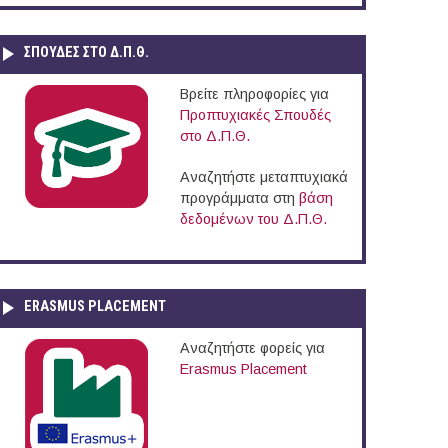
ΣΠΟΥΔΈΣ ΣΤΟ Δ.Π.Θ.
Βρείτε πληροφορίες για
Προπτυχιακές Σπουδές
στο Δ.Π.Θ.
Αναζητήστε μεταπτυχιακά
προγράμματα στη
βάση
δεδομένων του Δ.Π.Θ.
ERASMUS PLACEMENT
Αναζητήστε φορείς για
Erasmus Placement