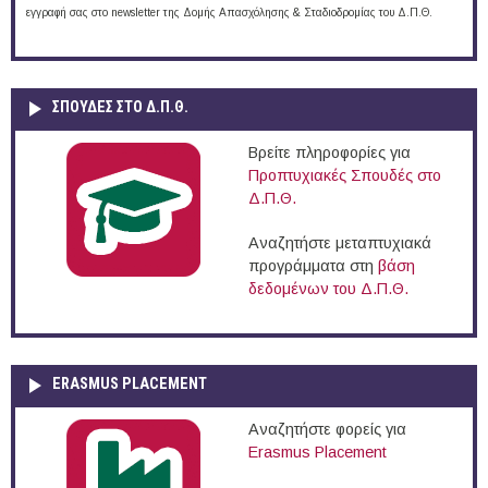
εγγραφή σας στο newsletter της Δομής Απασχόλησης & Σταδιοδρομίας του Δ.Π.Θ.
ΣΠΟΥΔΈΣ ΣΤΟ Δ.Π.Θ.
Βρείτε πληροφορίες για
Προπτυχιακές Σπουδές στο
Δ.Π.Θ.
Αναζητήστε μεταπτυχιακά
προγράμματα στη
βάση
δεδομένων του Δ.Π.Θ.
ERASMUS PLACEMENT
Αναζητήστε φορείς για
Erasmus Placement