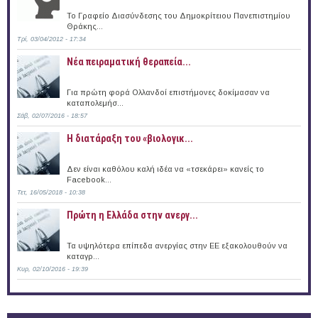
Το Γραφείο Διασύνδεσης του Δημοκρίτειου Πανεπιστημίου
Θράκης...
Τρί, 03/04/2012 - 17:34
Νέα πειραματική θεραπεία...
Για πρώτη φορά Ολλανδοί επιστήμονες δοκίμασαν να
καταπολεμήσ...
Σάβ, 02/07/2016 - 18:57
Η διατάραξη του «βιολογικ...
Δεν είναι καθόλου καλή ιδέα να «τσεκάρει» κανείς το
Facebook...
Τετ, 16/05/2018 - 10:38
Πρώτη η Ελλάδα στην ανεργ...
Τα υψηλότερα επίπεδα ανεργίας στην ΕΕ εξακολουθούν να
καταγρ...
Κυρ, 02/10/2016 - 19:39