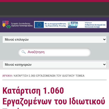
Παράκαμψη προς το κυρίως περιεχόμενο
ΑΡΧΙΚΉ
/ KΑΤΆΡΤΙΣΗ 1.060 ΕΡΓΑΖΟΜΈΝΩΝ ΤΟΥ IΔΙΩΤΙΚΟΎ ΤΟΜΈΑ
Kατάρτιση 1.060
Εργαζομένων του Iδιωτικού