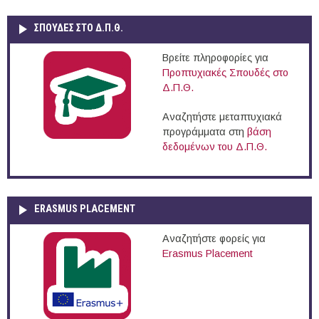
ΣΠΟΥΔΈΣ ΣΤΟ Δ.Π.Θ.
Βρείτε πληροφορίες για
Προπτυχιακές Σπουδές στο
Δ.Π.Θ.
Αναζητήστε μεταπτυχιακά
προγράμματα στη
βάση
δεδομένων του Δ.Π.Θ.
ERASMUS PLACEMENT
Αναζητήστε φορείς για
Erasmus Placement