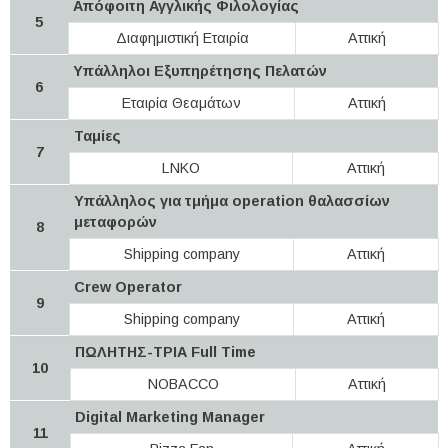
Απόφοιτη Αγγλικής Φιλολογίας
5
Διαφημιστική Εταιρία
Αττική
Υπάλληλοι Εξυπηρέτησης Πελατών
6
Εταιρία Θεαμάτων
Αττική
Ταμίες
7
LNKO
Αττική
Υπάλληλος για τμήμα operation θαλασσίων
μεταφορών
8
Shipping company
Αττική
Crew Operator
9
Shipping company
Αττική
ΠΩΛΗΤΗΣ-ΤΡΙΑ Full Time
10
NOBACCO
Αττική
Digital Marketing Manager
11