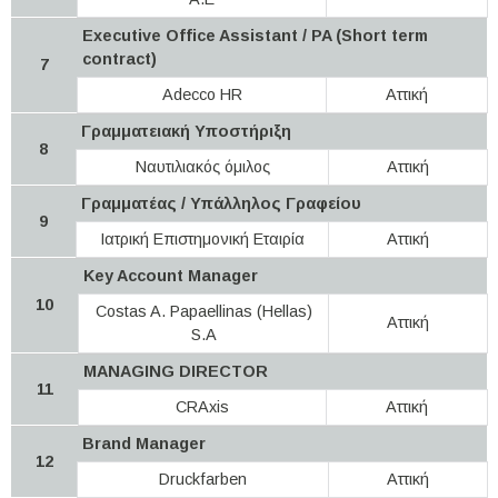
Executive Office Assistant / PA (Short term
contract)
7
Adecco HR
Αττική
Γραμματειακή Υποστήριξη
8
Ναυτιλιακός όμιλος
Αττική
Γραμματέας / Υπάλληλος Γραφείου
9
Ιατρική Επιστημονική Εταιρία
Αττική
Key Account Manager
10
Costas A. Papaellinas (Hellas)
Αττική
S.A
MANAGING DIRECTOR
11
CRAxis
Αττική
Brand Manager
12
Druckfarben
Αττική