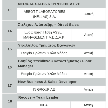
MEDICAL SALES REPRESENTATIVE
13
ABBOTT LABORATORIES
Αττική
(HELLAS) S.A.
Στέλεχος Ανάπτυξης – Direct Sales
14
Ευρωπαϊκή Πίστη ASSET
Αττική
MANAGEMENT Α.Ε.Δ.Α.Κ.
Υπάλληλος Τμήματος Εξαγωγών
15
Εταιρία Πρώτων Υλών Μόδας
Αττική
Βοηθός Υπεύθυνου Καταστήματος / Floor
Manager
16
Εταιρία Πρώτων Υλών Μόδας
Αττική
New Business & Sales Developer
17
IN GROUP ΑΕ
Αττική
Recovery Team Leader
18
IKEA
Αττική