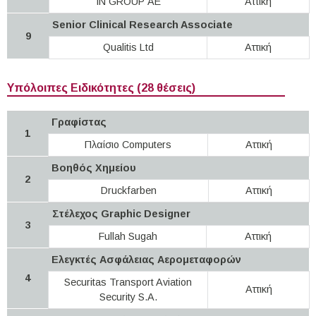
IN GROUP ΑΕ
Αττική
Senior Clinical Research Associate
9
Qualitis Ltd
Αττική
Υπόλοιπες Ειδικότητες (28 θέσεις)
Γραφίστας
1
Πλαίσιο Computers
Αττική
Βοηθός Χημείου
2
Druckfarben
Αττική
Στέλεχος Graphic Designer
3
Fullah Sugah
Αττική
Ελεγκτές Ασφάλειας Αερομεταφορών
4
Securitas Transport Aviation
Αττική
Security S.A.