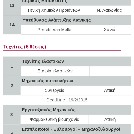
Ιατρικός Επισκέπτης
13
Γενική Χημικών Προϊόντων
Ν. Λακωνίας
Υπεύθυνος Ανάπτυξης Λιανικής
14
Perfetti Van Melle
Χανιά
Τεχνίτες (6 θέσεις)
Τεχνίτης ελαστικών
1
Εταιρία ελαστικών
Μηχανικός αυτοκινήτων
2
Συνεργείο
Αττική
DeadLine : 19/2/2015
Εργοταξιακός Μηχανικός
3
Φαρμακευτική βιομηχανία
Αττική
Επιπλοποιοί - Ξυλουργοί – Μηχανοξυλουργοί
4