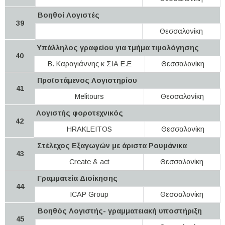
Βοηθοί Λογιστές
39
Θεσσαλονίκη
Υπάλληλος γραφείου για τμήμα τιμολόγησης
40
Β. Καραγιάννης κ ΣΙΑ Ε.Ε
Θεσσαλονίκη
Προϊστάμενος Λογιστηρίου
41
Melitours
Θεσσαλονίκη
Λογιστής φοροτεχνικός
42
HRAKLEITOS
Θεσσαλονίκη
Στέλεχος Εξαγωγών με άριστα Ρουμάνικα
43
Create & act
Θεσσαλονίκη
Γραμματεία Διοίκησης
44
ICAP Group
Θεσσαλονίκη
Βοηθός Λογιστής- γραμματειακή υποστήριξη
45