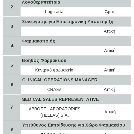
Λογοθεραπεύτρια
2
Logo arta
Άρτα
Συνεργάτης για Επιστημονική Υποστήριξη
3
Αττική
Φαρμακοποιός
4
Αττική
Βοηθός Φαρμακείου
5
Κεντρικό φαρμακείο
Αττική
CLINICAL OPERATIONS MANAGER
6
CRAxis
Αττική
MEDICAL SALES REPRESENTATIVE
7
ABBOTT LABORATORIES
Αττική
(HELLAS) S.A.
Υπεύθυνος Εκπαίδευσης για Χώρο Φαρμακείου
8