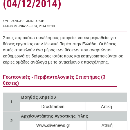
(04/12/2014)
ΣΥΓΓΡΑΦΈΑΣ:
AMALIACHD
ΗΜΕΡΟΜΗΝΊΑ:
ΔΕΚ 04, 2014 13:38
Στους παρακάτω συνδέσμους μπορείτε να ενημερωθείτε για
θέσεις εργασίας στον Ιδιωτικό Τομέα στην Ελλάδα. Οι θέσεις
αυτές αποτελούν ένα μέρος των θέσεων που αναρτώνται
καθημερινά σε διάφορους ιστότοπους και κατηγοριοποιούνται σε
κύριες ομάδες ανάλογα με το αντικείμενο απασχόλησης.
Γεωπονικές - Περιβαντολογικές Επιστήμες (3
θέσεις)
Βοηθός Χημείου
1
Druckfarben
Αττική
Αρχι/συντάκτης Αγροτικής Ύλης
2
Www.olivenews.gr
Αττική