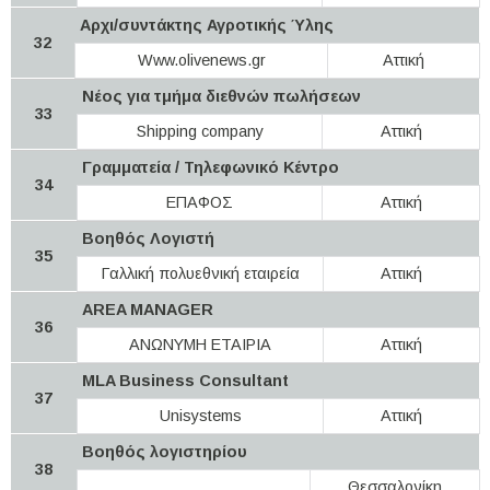
Αρχι/συντάκτης Αγροτικής Ύλης
32
Www.olivenews.gr
Αττική
Νέος για τμήμα διεθνών πωλήσεων
33
Shipping company
Αττική
Γραμματεία / Τηλεφωνικό Κέντρο
34
ΕΠΑΦΟΣ
Αττική
Βοηθός Λογιστή
35
Γαλλική πολυεθνική εταιρεία
Αττική
AREA MANAGER
36
ΑΝΩΝΥΜΗ ΕΤΑΙΡΙΑ
Αττική
MLA Business Consultant
37
Unisystems
Αττική
Βοηθός λογιστηρίου
38
Θεσσαλονίκη