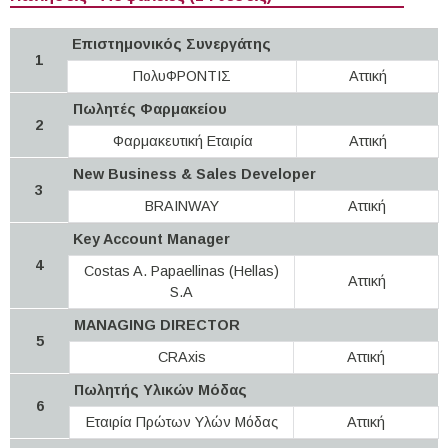
Επιστημονικός Συνεργάτης
1
ΠολυΦΡΟΝΤΙΣ
Αττική
Πωλητές Φαρμακείου
2
Φαρμακευτική Εταιρία
Αττική
New Business & Sales Developer
3
BRAINWAY
Αττική
Key Account Manager
4
Costas A. Papaellinas (Hellas)
Αττική
S.A
MANAGING DIRECTOR
5
CRAxis
Αττική
Πωλητής Υλικών Μόδας
6
Εταιρία Πρώτων Υλών Μόδας
Αττική