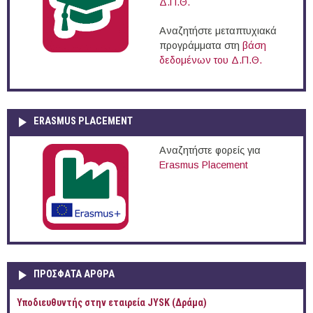
Δ.Π.Θ.
Αναζητήστε μεταπτυχιακά
προγράμματα στη
βάση
δεδομένων του Δ.Π.Θ.
ERASMUS PLACEMENT
Αναζητήστε φορείς για
Erasmus Placement
ΠΡOΣΦΑΤΑ AΡΘΡΑ
Υποδιευθυντής στην εταιρεία JYSK (Δράμα)