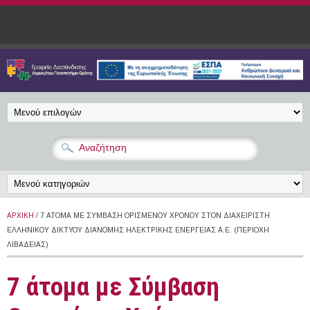
Παράκαμψη προς το κυρίως περιεχόμενο
ΑΡΧΙΚΉ
/ 7 ΆΤΟΜΑ ΜΕ ΣΎΜΒΑΣΗ ΟΡΙΣΜΈΝΟΥ ΧΡΌΝΟΥ ΣΤΟΝ ΔΙΑΧΕΙΡΙΣΤΉ
ΕΛΛΗΝΙΚΟΎ ΔΙΚΤΎΟΥ ΔΙΑΝΟΜΉΣ ΗΛΕΚΤΡΙΚΉΣ ΕΝΈΡΓΕΙΑΣ Α.Ε. (ΠΕΡΙΟΧΉ
ΛΙΒΑΔΕΙΆΣ)
7 άτομα με Σύμβαση