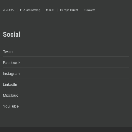
Δ.Α.ΣΤΑ.
Γ. Διασύνδεσης
Μ.Κ.Ε.
Europe Direct
Euraxess
Social
Twitter
Facebook
Instagram
LinkedIn
Mixcloud
YouTube