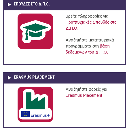
ΣΠΟΥΔΈΣ ΣΤΟ Δ.Π.Θ.
Βρείτε πληροφορίες για
Προπτυχιακές Σπουδές στο
Δ.Π.Θ.
Αναζητήστε μεταπτυχιακά
προγράμματα στη
βάση
δεδομένων του Δ.Π.Θ.
ERASMUS PLACEMENT
Αναζητήστε φορείς για
Erasmus Placement