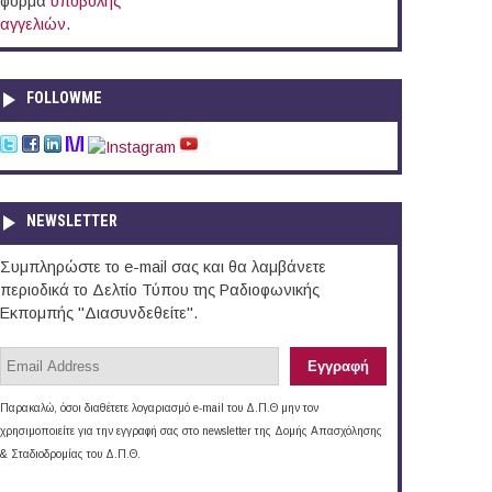
φόρμα
υποβολής
αγγελιών
.
FOLLOWME
NEWSLETTER
Συμπληρώστε το e-mail σας και θα λαμβάνετε
περιοδικά το Δελτίο Τύπου της Ραδιοφωνικής
Εκπομπής "Διασυνδεθείτε".
Παρακαλώ, όσοι διαθέτετε λογαριασμό e-mail του Δ.Π.Θ μην τον
χρησιμοποιείτε για την εγγραφή σας στο newsletter της Δομής Απασχόλησης
& Σταδιοδρομίας του Δ.Π.Θ.