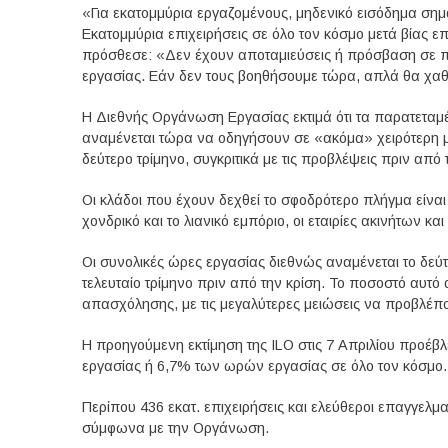
«Για εκατομμύρια εργαζομένους, μηδενικό εισόδημα σημ
Εκατομμύρια επιχειρήσεις σε όλο τον κόσμο μετά βίας ε
πρόσθεσε: «Δεν έχουν αποταμιεύσεις ή πρόσβαση σε πι
εργασίας. Εάν δεν τους βοηθήσουμε τώρα, απλά θα χα
Η Διεθνής Οργάνωση Εργασίας εκτιμά ότι τα παρατεταμέ
αναμένεται τώρα να οδηγήσουν σε «ακόμα» χειρότερη με
δεύτερο τρίμηνο, συγκριτικά με τις προβλέψεις πριν από 
Οι κλάδοι που έχουν δεχθεί το σφοδρότερο πλήγμα είναι 
χονδρικό και το λιανικό εμπόριο, οι εταιρίες ακινήτων και
Οι συνολικές ώρες εργασίας διεθνώς αναμένεται το δεύτ
τελευταίο τρίμηνο πριν από την κρίση. Το ποσοστό αυτό 
απασχόλησης, με τις μεγαλύτερες μειώσεις να προβλέπον
Η προηγούμενη εκτίμηση της ILO στις 7 Απριλίου προέβλε
εργασίας ή 6,7% των ωρών εργασίας σε όλο τον κόσμο.
Περίπου 436 εκατ. επιχειρήσεις και ελεύθεροι επαγγε
σύμφωνα με την Οργάνωση.