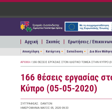
Παράκαμψη προς το κυρίως περιεχόμενο
Αρχική
Σκοπός
Ερωτήσεις / Επικοινων
Απασχόληση
Κατάρτιση
Εκπαίδευση
Δια Βίου Μάθησ
ΑΡΧΙΚΉ
/ 166 ΘΈΣΕΙΣ ΕΡΓΑΣΊΑΣ ΣΤΟΝ ΙΔΙΩΤΙΚΌ ΤΟΜΈΑ ΣΤΗΝ ΚΎΠΡΟ (05
166 θέσεις εργασίας στ
Κύπρο (05-05-2020)
ΣΥΓΓΡΑΦΈΑΣ:
DANTON
ΗΜΕΡΟΜΗΝΊΑ:
ΜΆΙΟΣ 05, 2020 09:33