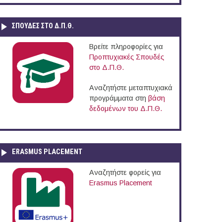
ΣΠΟΥΔΈΣ ΣΤΟ Δ.Π.Θ.
Βρείτε πληροφορίες για
Προπτυχιακές Σπουδές
στο Δ.Π.Θ.
Αναζητήστε μεταπτυχιακά
προγράμματα στη
βάση
δεδομένων του Δ.Π.Θ.
ERASMUS PLACEMENT
Αναζητήστε φορείς για
Erasmus Placement