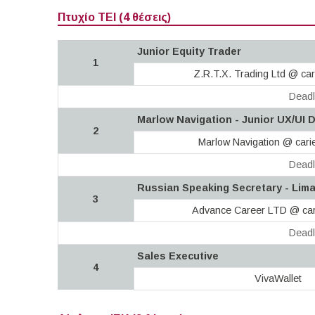
Πτυχίο ΤΕΙ (4 θέσεις)
Junior Equity Trader
1
Z.R.T.X. Trading Ltd @ car
Deadl
Marlow Navigation - Junior UX/UI 
2
Marlow Navigation @ cari
Deadl
Russian Speaking Secretary - Lim
3
Advance Career LTD @ car
Deadl
Sales Executive
4
VivaWallet