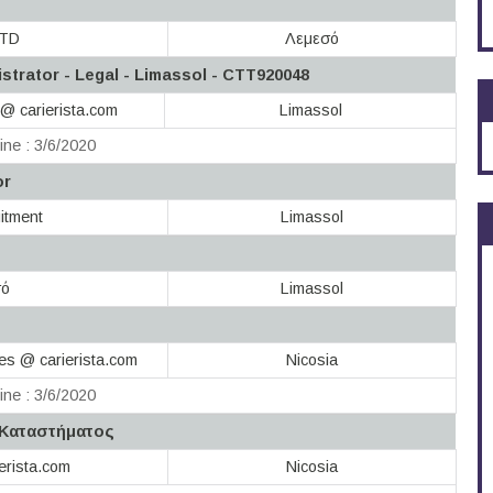
LTD
Λεμεσό
trator - Legal - Limassol - CTT920048
@ carierista.com
Limassol
ine : 3/6/2020
or
itment
Limassol
σό
Limassol
es @ carierista.com
Nicosia
ine : 3/6/2020
ς Καταστήματος
erista.com
Nicosia