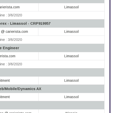
ierista.com
Limassol
ine : 3/6/2020
orex - Limassol - CRP919957
 @ carierista.com
Limassol
ine : 3/6/2020
e Engineer
erista.com
Limassol
ine : 3/6/2020
itment
Limassol
eb/Mobile/Dynamics AX
itment
Limassol