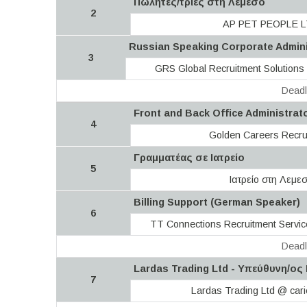
Πωλητές/τριες στη Λεμεσό
2
AP PET PEOPLE 
Russian Speaking Corporate Adminis
3
GRS Global Recruitment Solutions 
Deadl
Front and Back Office Administrat
4
Golden Careers Recru
Γραμματέας σε Ιατρείο
5
Ιατρείο στη Λεμε
Billing Support (German Speaker)
6
TT Connections Recruitment Servic
Deadl
Lardas Trading Ltd - Υπεύθυνη/ο
7
Lardas Trading Ltd @ cari