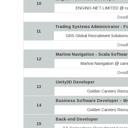
10
ENGINO-NET LIMITED @ car
Deadl
Trading Systems Administrator - F
11
GRS Global Recruitment Solutions
Deadl
Marlow Navigation - Scala Softwar
12
Marlow Navigation @ cari
Deadl
Unity3D Developer
13
Golden Careers Recru
Business Software Developer – W
14
Golden Careers Recru
Back-end Developer
15