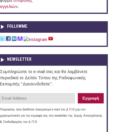
φόρμα
υποβολής
αγγελιών
.
FOLLOWME
NEWSLETTER
Συμπληρώστε το e-mail σας και θα λαμβάνετε
περιοδικά το Δελτίο Τύπου της Ραδιοφωνικής
Εκπομπής "Διασυνδεθείτε".
Παρακαλώ, όσοι διαθέτετε λογαριασμό e-mail του Δ.Π.Θ μην τον
χρησιμοποιείτε για την εγγραφή σας στο newsletter της Δομής Απασχόλησης
& Σταδιοδρομίας του Δ.Π.Θ.