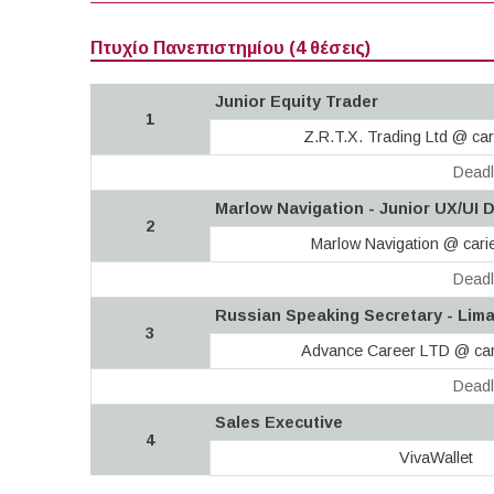
Πτυχίο Πανεπιστημίου (4 θέσεις)
Junior Equity Trader
1
Z.R.T.X. Trading Ltd @ car
Deadl
Marlow Navigation - Junior UX/UI 
2
Marlow Navigation @ cari
Deadl
Russian Speaking Secretary - Lim
3
Advance Career LTD @ car
Deadl
Sales Executive
4
VivaWallet