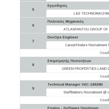
Εργοδηγός
5
L&S TECHNOMACHIN
Πολιτικός Μηχανικός
6
ATLASPANTOU GROUP OF
DevOps Engineer
7
CareerFinders Recruitment 
Deadl
Επιμετρητής Ποσοτήτων
8
GREEN PROPERTIES LAND
Deadl
Technical Manager VAC-18926N
9
StaffMatters Recruitment @ c
Deadl
Engino - Software Developer