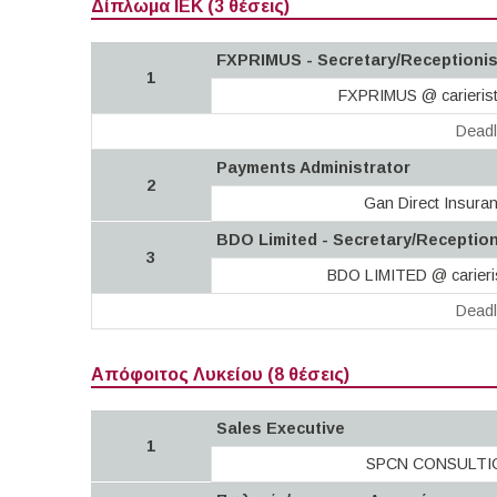
Δίπλωμα ΙΕΚ (3 θέσεις)
FXPRIMUS - Secretary/Receptionis
1
FXPRIMUS @ carieris
Deadl
Payments Administrator
2
Gan Direct Insura
BDO Limited - Secretary/Receptio
3
BDO LIMITED @ carieri
Deadl
Απόφοιτος Λυκείου (8 θέσεις)
Sales Executive
1
SPCN CONSULTI