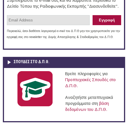
Συμπληρώστε το e-mail σας και θα λαμβάνετε περιοδικά το
Δελτίο Τύπου της Ραδιοφωνικής Εκπομπής "Διασυνδεθείτε".
Παρακαλώ, όσοι διαθέτετε λογαριασμό e-mail του Δ.Π.Θ μην τον χρησιμοποιείτε για την
εγγραφή σας στο newsletter της Δομής Απασχόλησης & Σταδιοδρομίας του Δ.Π.Θ.
ΣΠΟΥΔΈΣ ΣΤΟ Δ.Π.Θ.
Βρείτε πληροφορίες για
Προπτυχιακές Σπουδές στο
Δ.Π.Θ.
Αναζητήστε μεταπτυχιακά
προγράμματα στη
βάση
δεδομένων του Δ.Π.Θ.