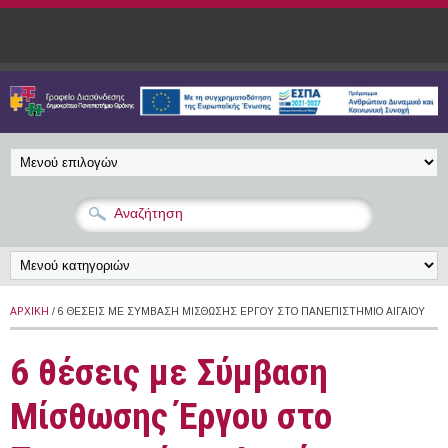
Παράκαμψη προς το κυρίως περιεχόμενο
ΑΡΧΙΚΉ
/ 6 ΘΈΣΕΙΣ ΜΕ ΣΎΜΒΑΣΗ ΜΊΣΘΩΣΗΣ ΈΡΓΟΥ ΣΤΟ ΠΑΝΕΠΙΣΤΉΜΙΟ ΑΙΓΑΊΟΥ
6 θέσεις με Σύμβαση
Μίσθωσης Έργου στο