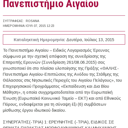
Πανεπιστήμιο Αιγαίου
ΣΥΓΓΡΑΦΈΑΣ:
ROSANA
ΗΜΕΡΟΜΗΝΊΑ:
ΙΟΥΛ 07, 2015 12:23
Καταληκτική Ημερομηνία:
Δευτέρα, Ιούλιος 13, 2015
Το Πανεπιστήμιο Αιγαίου – Ειδικός Λογαριασμός Έρευνας
σύμφωνα με την σχετική απόφαση της συνεδρίασης της
Επιτροπής Ερευνών (Συνεδρίαση 261/08.06.2015) σας
γνωστοποιεί ότι στο πλαίσιο υλοποίησης της Πράξης «ΘΑΛΗΣ-
Πανεπιστήμιο Αιγαίου-Επιπτώσεις της Ανόδου της Στάθμης της
Θάλασσας στις Νησιωτικές Περιοχές του Αιγαίου Πελάγους», του
Επιχειρησιακού Προγράμματος «Εκπαίδευση και Δια Βίου
Μάθηση», η οποία συγχρηματοδοτείται από την Ευρωπαϊκή
Ένωση (Ευρωπαϊκό Κοινωνικό Ταμείο – ΕΚΤ) και από Εθνικούς
Πόρους, ενδιαφέρεται για τη σύναψη έξι (6) συμβάσεων
μίσθωσης έργου ιδιωτικού δικαίου.
ΣΥΝΕΡΓΑΤΗΣ(-ΤΡΙΑ) 1: ΕΡΕΥΝΗΤΗΣ (-ΤΡΙΑ), ΕΙΔΙΚΟΣ ΣΕ
ΘΕΜΑΤΑ ΠΑΡΑΚΤΙΑΣ ΜΟΡΦΟΔΥΝΑΜΙΚΗΣ ΚΑΙ ΜΗΧΑΝΙΚΗΣ