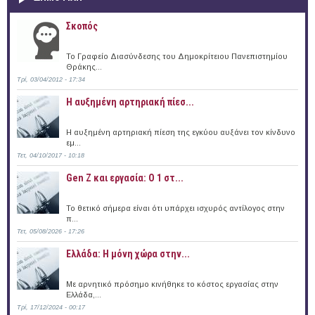
Σκοπός
Το Γραφείο Διασύνδεσης του Δημοκρίτειου Πανεπιστημίου
Θράκης...
Τρί, 03/04/2012 - 17:34
Η αυξημένη αρτηριακή πίεσ...
Η αυξημένη αρτηριακή πίεση της εγκύου αυξάνει τον κίνδυνο
εμ...
Τετ, 04/10/2017 - 10:18
Gen Z και εργασία: Ο 1 στ...
Το θετικό σήμερα είναι ότι υπάρχει ισχυρός αντίλογος στην
π...
Τετ, 05/08/2026 - 17:26
Ελλάδα: Η μόνη χώρα στην...
Με αρνητικό πρόσημο κινήθηκε το κόστος εργασίας στην
Ελλάδα,...
Τρί, 17/12/2024 - 00:17