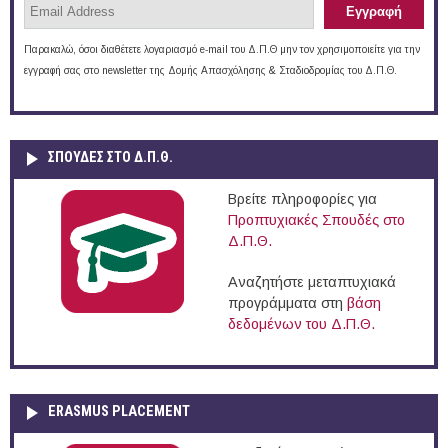
Παρακαλώ, όσοι διαθέτετε λογαριασμό e-mail του Δ.Π.Θ μην τον χρησιμοποιείτε για την
εγγραφή σας στο newsletter της Δομής Απασχόλησης & Σταδιοδρομίας του Δ.Π.Θ.
ΣΠΟΥΔΈΣ ΣΤΟ Δ.Π.Θ.
Βρείτε πληροφορίες για
Προπτυχιακές Σπουδές στο
Δ.Π.Θ.
Αναζητήστε μεταπτυχιακά
προγράμματα στη
βάση
δεδομένων του Δ.Π.Θ.
ERASMUS PLACEMENT