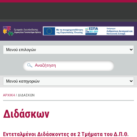
Παράκαμψη προς το κυρίως περιεχόμενο
ΑΡΧΙΚΉ
/ ΔΙΔΆΣΚΩΝ
Διδάσκων
Εντεταλμένοι Διδάσκοντες σε 2 Τμήματα του Δ.Π.Θ.