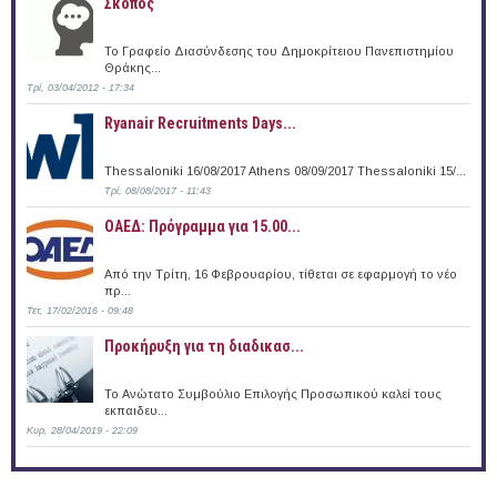
Σκοπός
Το Γραφείο Διασύνδεσης του Δημοκρίτειου Πανεπιστημίου
Θράκης...
Τρί, 03/04/2012 - 17:34
Ryanair Recruitments Days...
Thessaloniki 16/08/2017 Athens 08/09/2017 Thessaloniki 15/...
Τρί, 08/08/2017 - 11:43
ΟΑΕΔ: Πρόγραμμα για 15.00...
Από την Τρίτη, 16 Φεβρουαρίου, τίθεται σε εφαρμογή το νέο
πρ...
Τετ, 17/02/2016 - 09:48
Προκήρυξη για τη διαδικασ...
Το Ανώτατο Συμβούλιο Επιλογής Προσωπικού καλεί τους
εκπαιδευ...
Κυρ, 28/04/2019 - 22:09