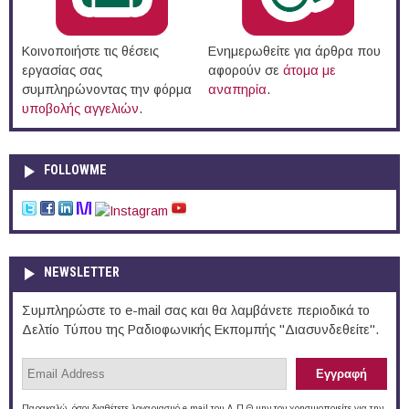
Κοινοποιήστε τις θέσεις
Ενημερωθείτε για άρθρα που
εργασίας σας
αφορούν σε
άτομα με
συμπληρώνοντας την φόρμα
αναπηρία
.
υποβολής αγγελιών
.
FOLLOWME
NEWSLETTER
Συμπληρώστε το e-mail σας και θα λαμβάνετε περιοδικά το
Δελτίο Τύπου της Ραδιοφωνικής Εκπομπής "Διασυνδεθείτε".
Παρακαλώ, όσοι διαθέτετε λογαριασμό e-mail του Δ.Π.Θ μην τον χρησιμοποιείτε για την