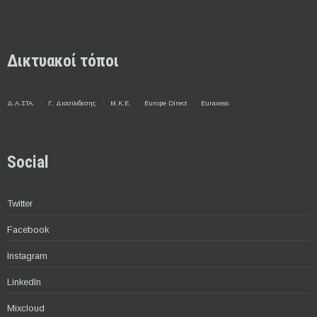
Δικτυακοί τόποι
Δ.Α.ΣΤΑ.
Γ. Διασύνδεσης
Μ.Κ.Ε.
Europe Direct
Euraxess
Social
Twitter
Facebook
Instagram
LinkedIn
Mixcloud