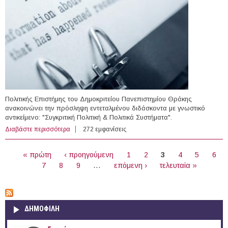
Πολιτικής Επιστήμης του Δημοκριτείου Πανεπιστημίου Θράκης
ανακοινώνει την πρόσληψη εντεταλμένου διδάσκοντα με γνωστικό
αντικείμενο: "Συγκριτική Πολιτική & Πολιτικά Συστήματα".
Διαβάστε περισσότερα
για Εντεταλμένος Διδάσκοντας στο Τμήμα Πολιτικής
272 εμφανίσεις
Επιστήμης του Δ.Π.Θ.
ΣΕΛΊΔΕΣ
« πρώτη
‹ προηγούμενη
1
2
3
4
5
6
7
8
9
…
επόμενη ›
τελευταία »
ΔΗΜΟΦΙΛΗ