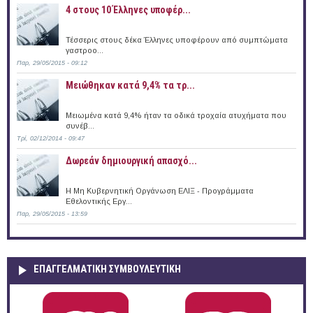
4 στους 10 Έλληνες υποφέρ...
Τέσσερις στους δέκα Έλληνες υποφέρουν από συμπτώματα
γαστροο...
Παρ, 29/05/2015 - 09:12
Μειώθηκαν κατά 9,4% τα τρ...
Μειωμένα κατά 9,4% ήταν τα οδικά τροχαία ατυχήματα που
συνέβ...
Τρί, 02/12/2014 - 09:47
Δωρεάν δημιουργική απασχό...
Η Μη Κυβερνητική Οργάνωση ΕΛΙΞ - Προγράμματα
Εθελοντικής Εργ...
Παρ, 29/05/2015 - 13:59
ΕΠΑΓΓΕΛΜΑΤΙΚΉ ΣΥΜΒΟΥΛΕΥΤΙΚΉ