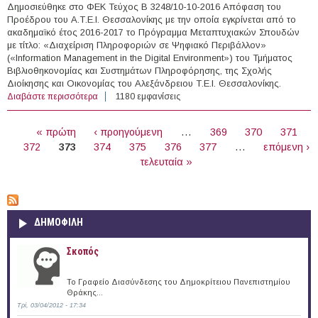
Δημοσιεύθηκε στο ΦΕΚ Τεύχος Β 3248/10-10-2016 Απόφαση του
Προέδρου του Α.Τ.Ε.Ι. Θεσσαλονίκης με την οποία εγκρίνεται από το
ακαδημαϊκό έτος 2016-2017 το Πρόγραμμα Μεταπτυχιακών Σπουδών
με τίτλο: «Διαχείριση Πληροφοριών σε Ψηφιακό Περιβάλλον»
(«Information Management in the Digital Environment») του Τμήματος
Βιβλιοθηκονομίας και Συστημάτων Πληροφόρησης, της Σχολής
Διοίκησης και Οικονομίας του Αλεξάνδρειου Τ.Ε.Ι. Θεσσαλονίκης.
Διαβάστε περισσότερα
για Έγκριση του Π.M.Σ. με τίτλο: «Διαχείριση
1180 εμφανίσεις
Πληροφοριών σε Ψηφιακό Περιβάλλον»
ΣΕΛΊΔΕΣ
« πρώτη
‹ προηγούμενη
…
369
370
371
372
373
374
375
376
377
…
επόμενη ›
τελευταία »
ΔΗΜΟΦΙΛΗ
Σκοπός
Το Γραφείο Διασύνδεσης του Δημοκρίτειου Πανεπιστημίου
Θράκης...
Τρί, 03/04/2012 - 17:34