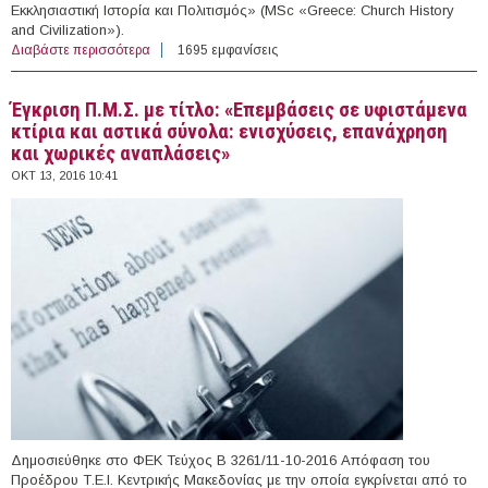
Εκκλησιαστική Ιστορία και Πολιτισμός» (MSc «Greece: Church History
and Civilization»).
Διαβάστε περισσότερα
για Ίδρυση Διιδρυματικού Προγράμματος
1695 εμφανίσεις
Μεταπτυχιακών Σπουδών με τίτλο: «Ελλάδα:
Εκκλησιαστική Ιστορία και Πολιτισμός»
Έγκριση Π.Μ.Σ. με τίτλο: «Επεμβάσεις σε υφιστάμενα
κτίρια και αστικά σύνολα: ενισχύσεις, επανάχρηση
και χωρικές αναπλάσεις»
ΟΚΤ 13, 2016 10:41
Δημοσιεύθηκε στο ΦΕΚ Τεύχος Β 3261/11-10-2016 Απόφαση του
Προέδρου Τ.Ε.Ι. Κεντρικής Μακεδονίας με την οποία εγκρίνεται από το