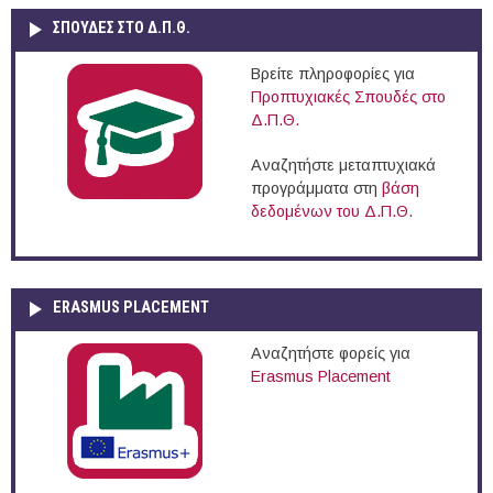
ΣΠΟΥΔΈΣ ΣΤΟ Δ.Π.Θ.
Βρείτε πληροφορίες για
Προπτυχιακές Σπουδές στο
Δ.Π.Θ.
Αναζητήστε μεταπτυχιακά
προγράμματα στη
βάση
δεδομένων του Δ.Π.Θ.
ERASMUS PLACEMENT
Αναζητήστε φορείς για
Erasmus Placement