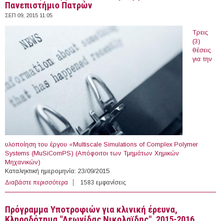
Πανεπιστήμιο Πατρών
ΣΕΠ 09, 2015 11:05
Τρεις
(3)
θέσεις
για την
υλοποίηση του έργου «Multiscale Simulations of Complex Polymer
Systems (MuSiComPS) (Απόφοιτοι των Τμημάτων Χημικών
Μηχανικών)
Καταληκτική ημερομηνία: 23/09/2015
Διαβάστε περισσότερα
για 9 θέσεις με Σύμβαση Ανάθεσης Έργου στο
1583 εμφανίσεις
Πανεπιστήμιο Πατρών
Πρόγραμμα Υποτροφιών για κλινική έρευνα,
Κληροδότημα "Λεωνίδας Νικολαϊδης", 2015-2016