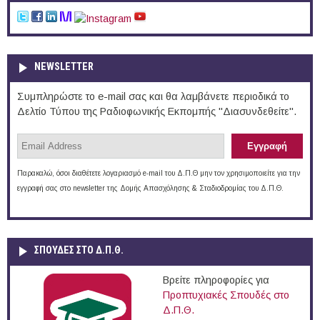
NEWSLETTER
Συμπληρώστε το e-mail σας και θα λαμβάνετε περιοδικά το
Δελτίο Τύπου της Ραδιοφωνικής Εκπομπής "Διασυνδεθείτε".
Παρακαλώ, όσοι διαθέτετε λογαριασμό e-mail του Δ.Π.Θ μην τον χρησιμοποιείτε για την
εγγραφή σας στο newsletter της Δομής Απασχόλησης & Σταδιοδρομίας του Δ.Π.Θ.
ΣΠΟΥΔΈΣ ΣΤΟ Δ.Π.Θ.
Βρείτε πληροφορίες για
Προπτυχιακές Σπουδές στο
Δ.Π.Θ.