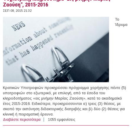
Ζαούση", 2015-2016
ΣΕΠ 08, 2015 21:32
Το
Ίδρυμα
Κρατικών Υποτροφιών προκηρύσσει πρόγραμμα χορήγησης πέντε (5)
υποτροφιών στο εξωτερικό, με επιλογή, από τα έσοδα του
κληροδοτήματος «εις μνήμην Μαρίας Ζαούση», κατά το ακαδημαϊκό
έτος 2015-2016. Ειδικότερα, προκηρύσσονται α) τρεις (3) θέσεις, με
σκοπό την εκπόνηση διδακτορικής διατριβής και β) δύο (2) θέσεις για
κλινική ή πειραματική έρευνα.
Διαβάστε περισσότερα
για Διδακτορικές και Υποτροφίες για έρευνα στην
1055 εμφανίσεις
Ψυχιατρική, Κληροδότημα "Εις μνήμην Μαρίας
Ζαούση", 2015-2016