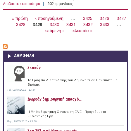
Διαβάστε περισσότερα
για South Moravian Programme for Distinguished
902 εμφανίσεις
Researchers, SoMoPro 3, South Moravian Centre for
ΣΕΛΊΔΕΣ
International Mobility, Czech Republic (2016)
« πρώτη
‹ προηγούμενη
…
3425
3426
3427
3428
3429
3430
3431
3432
3433
…
επόμενη ›
τελευταία »
ΔΗΜΟΦΙΛΗ
Σκοπός
Το Γραφείο Διασύνδεσης του Δημοκρίτειου Πανεπιστημίου
Θράκης...
Τρί, 03/04/2012 - 17:34
Δωρεάν δημιουργική απασχό...
Η Μη Κυβερνητική Οργάνωση ΕΛΙΞ - Προγράμματα
Εθελοντικής Εργ...
Παρ, 29/05/2015 - 13:59
Στο 25% η αδήλωτη εργασία...