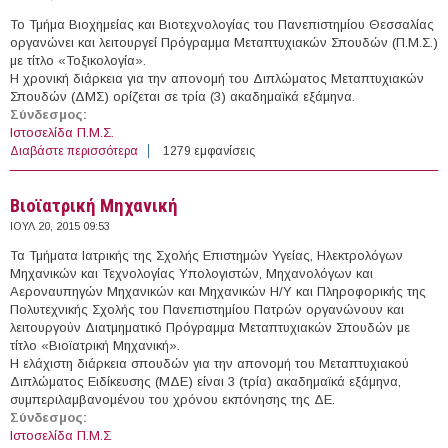
Το Τμήμα Βιοχημείας και Βιοτεχνολογίας του Πανεπιστημίου Θεσσαλίας
οργανώνει και λειτουργεί Πρόγραμμα Μεταπτυχιακών Σπουδών (Π.Μ.Σ.)
με τίτλο «Τοξικολογία».
Η χρονική διάρκεια για την απονομή του Διπλώματος Μεταπτυχιακών
Σπουδών (ΔΜΣ) ορίζεται σε τρία (3) ακαδημαϊκά εξάμηνα.
Σύνδεσμος:
Ιστοσελίδα Π.Μ.Σ.
Διαβάστε περισσότερα
για Τοξικολογία
1279 εμφανίσεις
Βιοϊατρική Μηχανική
ΙΟΥΛ 20, 2015 09:53
Τα Τμήματα Ιατρικής της Σχολής Επιστημών Υγείας, Ηλεκτρολόγων
Μηχανικών και Τεχνολογίας Υπολογιστών, Μηχανολόγων και
Αεροναυπηγών Μηχανικών και Μηχανικών Η/Υ και Πληροφορικής της
Πολυτεχνικής Σχολής του Πανεπιστημίου Πατρών οργανώνουν και
λειτουργούν Διατμηματικό Πρόγραμμα Μεταπτυχιακών Σπουδών με
τίτλο «Βιοϊατρική Μηχανική».
Η ελάχιστη διάρκεια σπουδών για την απονομή του Μεταπτυχιακού
Διπλώματος Ειδίκευσης (ΜΔΕ) είναι 3 (τρία) ακαδημαϊκά εξάμηνα,
συμπεριλαμβανομένου του χρόνου εκπόνησης της ΔΕ.
Σύνδεσμος:
Ιστοσελίδα Π.Μ.Σ