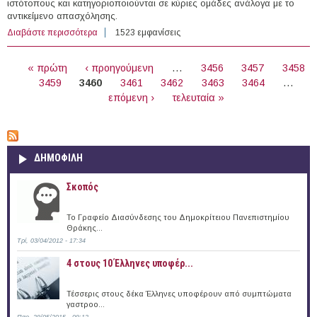
ιστότοπους και κατηγοριοποιούνται σε κύριες ομάδες ανάλογα με το
αντικείμενο απασχόλησης.
Διαβάστε περισσότερα
για 30 θέσεις εργασίας στον Ιδιωτικό Τομέα στο
1523 εμφανίσεις
εξωτερικό (20/07/2015)
ΣΕΛΊΔΕΣ
« πρώτη
‹ προηγούμενη
…
3456
3457
3458
3459
3460
3461
3462
3463
3464
…
επόμενη ›
τελευταία »
ΔΗΜΟΦΙΛΗ
Σκοπός
Το Γραφείο Διασύνδεσης του Δημοκρίτειου Πανεπιστημίου
Θράκης...
Τρί, 03/04/2012 - 17:34
4 στους 10 Έλληνες υποφέρ...
Τέσσερις στους δέκα Έλληνες υποφέρουν από συμπτώματα
γαστροο...
Παρ, 29/05/2015 - 09:12