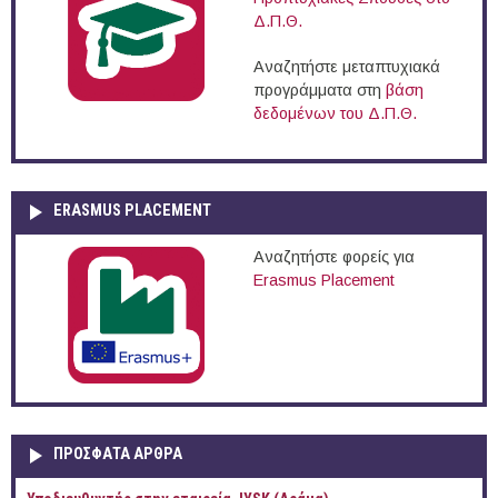
Δ.Π.Θ.
Αναζητήστε μεταπτυχιακά
προγράμματα στη
βάση
δεδομένων του Δ.Π.Θ.
ERASMUS PLACEMENT
Αναζητήστε φορείς για
Erasmus Placement
ΠΡOΣΦΑΤΑ AΡΘΡΑ