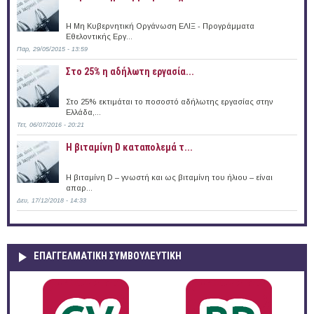
Η Μη Κυβερνητική Οργάνωση ΕΛΙΞ - Προγράμματα
Εθελοντικής Εργ...
Παρ, 29/05/2015 - 13:59
Στο 25% η αδήλωτη εργασία...
Στο 25% εκτιμάται το ποσοστό αδήλωτης εργασίας στην
Ελλάδα,...
Τετ, 06/07/2016 - 20:21
Η βιταμίνη D καταπολεμά τ...
Η βιταμίνη D – γνωστή και ως βιταμίνη του ήλιου – είναι
απαρ...
Δευ, 17/12/2018 - 14:33
ΕΠΑΓΓΕΛΜΑΤΙΚΉ ΣΥΜΒΟΥΛΕΥΤΙΚΉ