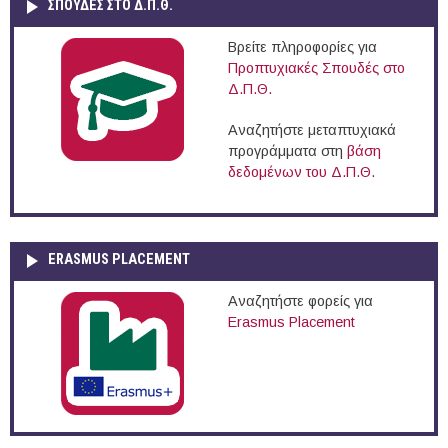
ΣΠΟΥΔΈΣ ΣΤΟ Δ.Π.Θ.
Βρείτε πληροφορίες για
Προπτυχιακές Σπουδές στο
Δ.Π.Θ.
Αναζητήστε μεταπτυχιακά
προγράμματα στη
βάση
δεδομένων του Δ.Π.Θ.
ERASMUS PLACEMENT
Αναζητήστε φορείς για
Erasmus Placement