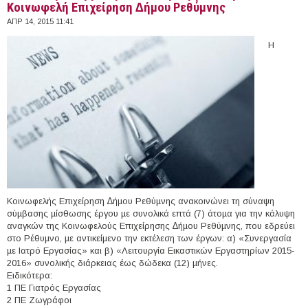
Κοινωφελή Επιχείρηση ∆ήµου Ρεθύµνης
ΑΠΡ 14, 2015 11:41
Η
Κοινωφελής Επιχείρηση ∆ήµου Ρεθύµνης ανακοινώνει τη σύναψη
σύµβασης µίσθωσης έργου µε συνολικά επτά (7) άτοµα για την κάλυψη
αναγκών της Κοινωφελούς Επιχείρησης ∆ήµου Ρεθύµνης, που εδρεύει
στο Ρέθυµνο, µε αντικείµενο την εκτέλεση των έργων: α) «Συνεργασία
µε Ιατρό Εργασίας» και β) «Λειτουργία Εικαστικών Εργαστηρίων 2015-
2016» συνολικής διάρκειας έως δώδεκα (12) µήνες.
Ειδικότερα:
1 ΠΕ Γιατρός Εργασίας
2 ΠΕ Ζωγράφοι