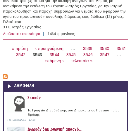
συνολικά τρία (3) άτομα για την κάλυψη αναγκών του Δήμου, με
αντικείμενο την εκτέλεση του έργου: «Ιατρός Εργασίας για την ιατρική
παρακολούθηση και παροχή συμβουλών για θέματα που αφορούν την
υγεία του προσωπικού» συνολικής διάρκειας έως δώδεκα (12) μήνες.
Ειδικότερα:
3 ΠΕ Ιατρός Εργασίας
Διαβάστε περισσότερα
για 3 θέσεις με Σύμβαση Μίσθωσης Έργου στο Δήμο
1464 εμφανίσεις
Αθηναίων
ΣΕΛΊΔΕΣ
« πρώτη
‹ προηγούμενη
…
3539
3540
3541
3542
3543
3544
3545
3546
3547
…
επόμενη ›
τελευταία »
ΔΗΜΟΦΙΛΗ
Σκοπός
Το Γραφείο Διασύνδεσης του Δημοκρίτειου Πανεπιστημίου
Θράκης...
Τρί, 03/04/2012 - 17:34
Δωρεάν δημιουργική απασχό...