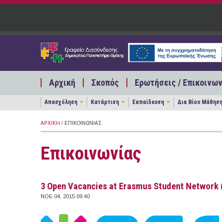
Παράκαμψη προς το κυρίως περιεχόμενο
Αρχική
Σκοπός
Ερωτήσεις / Επικοινων
Απασχόληση
Κατάρτιση
Εκπαίδευση
Δια Βίου Μάθησ
ΑΡΧΙΚΉ
/ ΕΠΙΚΟΙΝΩΝΊΑΣ
Επικοινωνίας
3 Open Vacancies at Erasmus Student Network 
ΝΟΕ 04, 2015 09:40