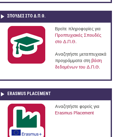
ΣΠΟΥΔΈΣ ΣΤΟ Δ.Π.Θ.
Βρείτε πληροφορίες για
Προπτυχιακές Σπουδές
στο Δ.Π.Θ.
Αναζητήστε μεταπτυχιακά
προγράμματα στη
βάση
δεδομένων του Δ.Π.Θ.
ERASMUS PLACEMENT
Αναζητήστε φορείς για
Erasmus Placement