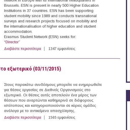
network in Europe with its international headquarters in
Brussels. ESN is present in nearly 500 Higher Education
Institutions in 37 countries. ESN has been supporting
student mobility since 1989 and conducts transnational
surveys and research projects focused on mobility and
the internationalisation of higher education and student
accommodation.
Erasmus Student Network (ESN) seeks for:
“
Director
”
Διαβάστε περισσότερα
για 3 Open Vacancies at Erasmus Student Network (ESN
1347 εμφανίσεις
στο εξωτερικό (03/11/2015)
Στους παρακάτω συνδέσμους μπορείτε να ενημερωθείτε
για θέσεις εργασίας σε Διεθνείς Οργανισμούς στο
εξωτερικό. Οι θέσεις αυτές αποτελούν ένα μέρος των
θέσεων που αναρτώνται καθημερινά σε διάφορους
ιστότοπους και κατηγοριοποιούνται σε κύριες ομάδες
ανάλογα με το αντικείμενο απασχόλησης.
Διαβάστε περισσότερα
για 18 θέσεις εργασίας σε Διεθνείς Οργανισμούς στο ε
1565 εμφανίσεις