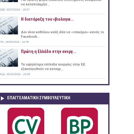
να καταπολεμήσ...
Σάβ, 02/07/2016 - 18:57
Η διατάραξη του «βιολογικ...
Δεν είναι καθόλου καλή ιδέα να «τσεκάρει» κανείς το
Facebook...
Τετ, 16/05/2018 - 10:38
) (Brussels)
Πρώτη η Ελλάδα στην ανεργ...
Τα υψηλότερα επίπεδα ανεργίας στην ΕΕ
εξακολουθούν να καταγρ...
Κυρ, 02/10/2016 - 19:39
ΕΠΑΓΓΕΛΜΑΤΙΚΉ ΣΥΜΒΟΥΛΕΥΤΙΚΉ
ξωτερικό (03/11/2015)