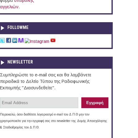
φόρμα
υποβολής
αγγελιών
.
FOLLOWME
NEWSLETTER
Συμπληρώστε το e-mail σας και θα λαμβάνετε
περιοδικά το Δελτίο Τύπου της Ραδιοφωνικής
Εκπομπής "Διασυνδεθείτε".
Παρακαλώ, όσοι διαθέτετε λογαριασμό e-mail του Δ.Π.Θ μην τον
χρησιμοποιείτε για την εγγραφή σας στο newsletter της Δομής Απασχόλησης
& Σταδιοδρομίας του Δ.Π.Θ.