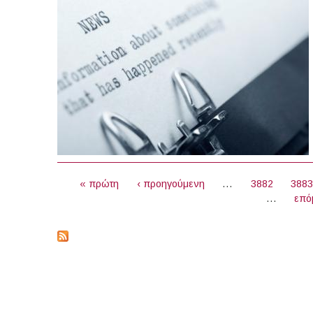
ΣΕΛΊΔΕΣ
« πρώτη
‹ προηγούμενη
…
3882
388
…
επό