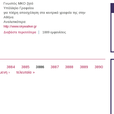
Γνωστός ΜΚΟ ζητά
Yπάλληλο Γραφείου
για πλήρη απασχόληση στα κεντρικά γραφεία της στην
Αθήνα.
Αναλυτικότερα:
http://www.skywalker.gr
Διαβάστε περισσότερα
για Yπάλληλος Γραφείου σε Μη Κερδοσκοπικό Οργανισμ
1889 εμφανίσεις
3
3884
3885
3886
3887
3888
3889
3890
μενη ›
τελευταία »