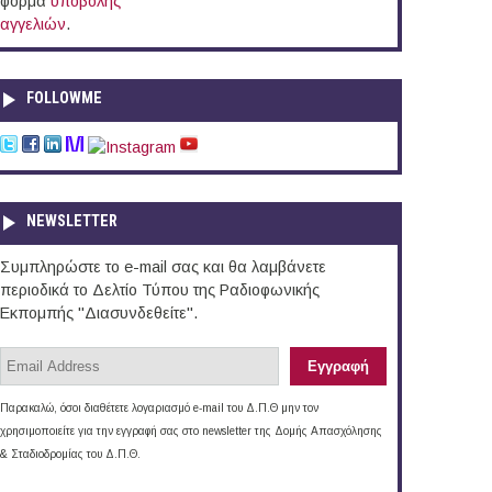
φόρμα
υποβολής
αγγελιών
.
FOLLOWME
NEWSLETTER
Συμπληρώστε το e-mail σας και θα λαμβάνετε
περιοδικά το Δελτίο Τύπου της Ραδιοφωνικής
Εκπομπής "Διασυνδεθείτε".
Παρακαλώ, όσοι διαθέτετε λογαριασμό e-mail του Δ.Π.Θ μην τον
χρησιμοποιείτε για την εγγραφή σας στο newsletter της Δομής Απασχόλησης
& Σταδιοδρομίας του Δ.Π.Θ.