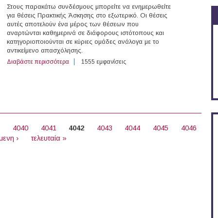
Στους παρακάτω συνδέσμους μπορείτε να ενημερωθείτε
για θέσεις Πρακτικής Άσκησης στο εξωτερικό. Οι θέσεις
αυτές αποτελούν ένα μέρος των θέσεων που
αναρτώνται καθημερινά σε διάφορους ιστότοπους και
κατηγοριοποιούνται σε κύριες ομάδες ανάλογα με το
αντικείμενο απασχόλησης.
Διαβάστε περισσότερα
για 18 θέσεις Πρακτικής Άσκησης στο εξωτερικό (16/04
1555 εμφανίσεις
9
4040
4041
4042
4043
4044
4045
4046
μενη ›
τελευταία »