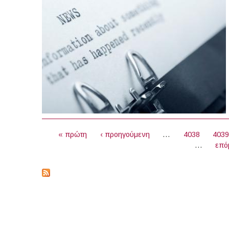
ΣΕΛΊΔΕΣ
« πρώτη
‹ προηγούμενη
…
4038
403
…
επό