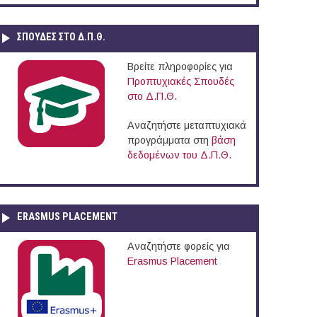
ΣΠΟΥΔΈΣ ΣΤΟ Δ.Π.Θ.
Βρείτε πληροφορίες για
Προπτυχιακές Σπουδές
στο Δ.Π.Θ.
Αναζητήστε μεταπτυχιακά
προγράμματα στη
βάση
δεδομένων του Δ.Π.Θ.
ERASMUS PLACEMENT
Αναζητήστε φορείς για
Erasmus Placement