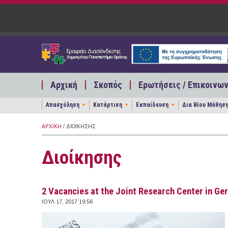
Παράκαμψη προς το κυρίως περιεχόμενο
Αρχική
Σκοπός
Ερωτήσεις / Επικοινων
Απασχόληση
Κατάρτιση
Εκπαίδευση
Δια Βίου Μάθησ
ΑΡΧΙΚΉ
/ ΔΙΟΊΚΗΣΗΣ
Διοίκησης
2 Vacancies at the Joint Research Center in G
ΙΟΥΛ 17, 2017 19:56