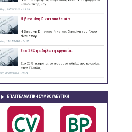
Εθελοντικής Εργ...
Παρ, 29/05/2015 - 13:59
ny
Η βιταμίνη D καταπολεμά τ...
Η βιταμίνη D – γνωστή και ως βιταμίνη του ήλιου –
είναι απαρ...
Δευ, 17/12/2018 - 14:33
Στο 25% η αδήλωτη εργασία...
Στο 25% εκτιμάται το ποσοστό αδήλωτης εργασίας
στην Ελλάδα,...
Τετ, 06/07/2016 - 20:21
ΕΠΑΓΓΕΛΜΑΤΙΚΉ ΣΥΜΒΟΥΛΕΥΤΙΚΉ
άδα (17/07/2017)