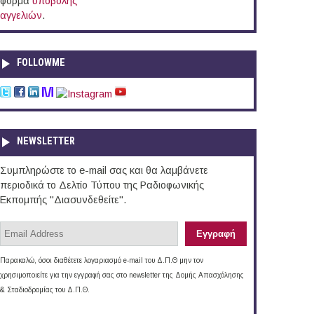
φόρμα
υποβολής
αγγελιών
.
FOLLOWME
NEWSLETTER
Συμπληρώστε το e-mail σας και θα λαμβάνετε
περιοδικά το Δελτίο Τύπου της Ραδιοφωνικής
Εκπομπής "Διασυνδεθείτε".
Παρακαλώ, όσοι διαθέτετε λογαριασμό e-mail του Δ.Π.Θ μην τον
χρησιμοποιείτε για την εγγραφή σας στο newsletter της Δομής Απασχόλησης
& Σταδιοδρομίας του Δ.Π.Θ.