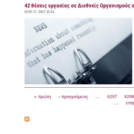
42 θέσεις εργασίας σε Διεθνείς Οργανισμούς 
ΙΟΥΛ 17, 2017 11:51
ΣΕΛΊΔΕΣ
« πρώτη
‹ προηγούμενη
…
6297
629
…
επό