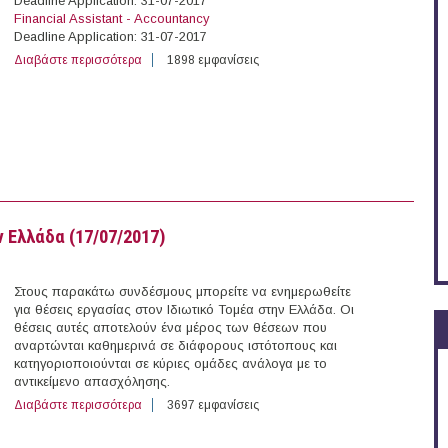
Deadline Application: 31-07-2017
Financial Assistant - Accountancy
Deadline Application: 31-07-2017
Διαβάστε περισσότερα
για 2 Vacancies at the Joint Research Center in Germa
1898 εμφανίσεις
 Ελλάδα (17/07/2017)
Στους παρακάτω συνδέσμους μπορείτε να ενημερωθείτε
για θέσεις εργασίας στον Ιδιωτικό Τομέα στην Ελλάδα. Οι
θέσεις αυτές αποτελούν ένα μέρος των θέσεων που
αναρτώνται καθημερινά σε διάφορους ιστότοπους και
κατηγοριοποιούνται σε κύριες ομάδες ανάλογα με το
αντικείμενο απασχόλησης.
Διαβάστε περισσότερα
για 183 θέσεις εργασίας στον Ιδιωτικό Τομέα στην Ελλ
3697 εμφανίσεις