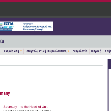
ία
η
Ενημέρωση
Επαγγελματική Συμβουλευτική
Ψυχολογία
Ιατρική
Χρήσ
ermany
Secretary – to the Head of Unit