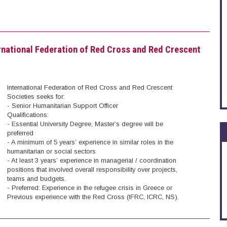
ernational Federation of Red Cross and Red Crescent
International Federation of Red Cross and Red Crescent
Societies seeks for:
- Senior Humanitarian Support Officer
Qualifications:
- Essential University Degree, Master’s degree will be
preferred
- A minimum of 5 years’ experience in similar roles in the
humanitarian or social sectors
- At least 3 years’ experience in managerial / coordination
positions that involved overall responsibility over projects,
teams and budgets.
- Preferred: Experience in the refugee crisis in Greece or
Previous experience with the Red Cross (IFRC, ICRC, NS).
the International Federation of Red Cross and Red Crescent Societies (Athens)