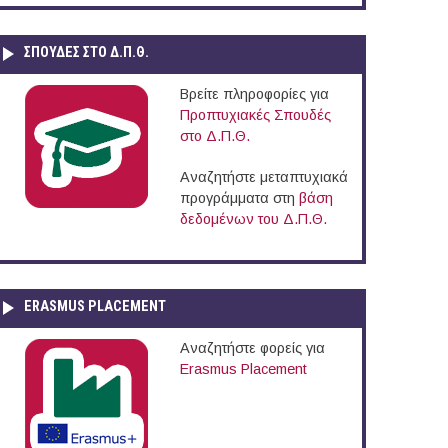
ΣΠΟΥΔΈΣ ΣΤΟ Δ.Π.Θ.
Βρείτε πληροφορίες για
Προπτυχιακές Σπουδές
στο Δ.Π.Θ.
Αναζητήστε μεταπτυχιακά
προγράμματα στη
βάση
δεδομένων του Δ.Π.Θ.
ERASMUS PLACEMENT
Αναζητήστε φορείς για
Erasmus Placement