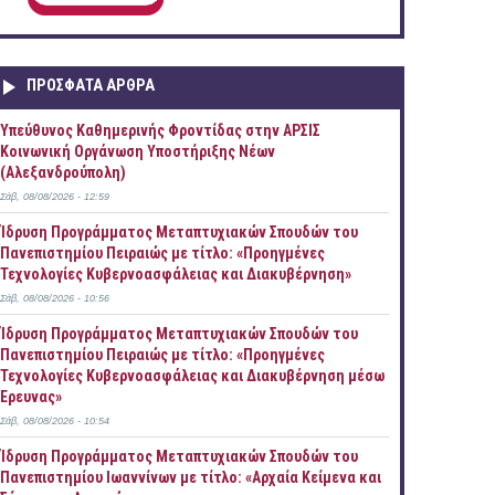
ΠΡOΣΦΑΤΑ AΡΘΡΑ
Yπεύθυνος Καθημερινής Φροντίδας στην ΑΡΣΙΣ
Κοινωνική Οργάνωση Υποστήριξης Νέων
(Αλεξανδρούπολη)
Σάβ, 08/08/2026 - 12:59
Ίδρυση Προγράμματος Μεταπτυχιακών Σπουδών του
Πανεπιστημίου Πειραιώς με τίτλο: «Προηγμένες
Τεχνολογίες Κυβερνοασφάλειας και Διακυβέρνηση»
Σάβ, 08/08/2026 - 10:56
Ίδρυση Προγράμματος Μεταπτυχιακών Σπουδών του
Πανεπιστημίου Πειραιώς με τίτλο: «Προηγμένες
Τεχνολογίες Κυβερνοασφάλειας και Διακυβέρνηση μέσω
Έρευνας»
Σάβ, 08/08/2026 - 10:54
Ίδρυση Προγράμματος Μεταπτυχιακών Σπουδών του
Πανεπιστημίου Ιωαννίνων με τίτλο: «Αρχαία Κείμενα και