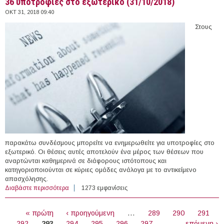
36 υποτροφίες στο εξωτερικό (31/10/2018)
ΟΚΤ 31, 2018 09:40
Στους
παρακάτω συνδέσμους μπορείτε να ενημερωθείτε για υποτροφίες στο
εξωτερικό. Οι θέσεις αυτές αποτελούν ένα μέρος των θέσεων που
αναρτώνται καθημερινά σε διάφορους ιστότοπους και
κατηγοριοποιούνται σε κύριες ομάδες ανάλογα με το αντικείμενο
απασχόλησης.
Διαβάστε περισσότερα
για 36 υποτροφίες στο εξωτερικό (31/10/2018)
1273 εμφανίσεις
ΣΕΛΊΔΕΣ
« πρώτη
‹ προηγούμενη
…
289
290
291
292
293
294
295
296
297
…
επόμενη ›