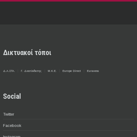
Δικτυακοί τόποι
Δ.Α.ΣΤΑ.
Γ. Διασύνδεσης
Μ.Κ.Ε.
Europe Direct
Euraxess
Social
Twitter
Facebook
Instagram