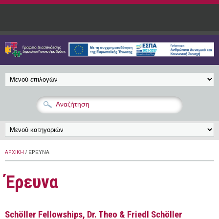
Παράκαμψη προς το κυρίως περιεχόμενο
ΑΡΧΙΚΉ
/ ΈΡΕΥΝΑ
Έρευνα
Schöller Fellowships, Dr. Theo & Friedl Schöller