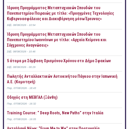
Ίδρυση Προγράμματος Μεταπτυχιακών Σπουδών του
Πανεπιστημίου Πειραιώς με τίτλο: «Προηγμένες Τεχνολογίες
Κυβερνοασφάλειας και Διακυβέρνηση μέσω Έρευνας»
Σάβ, 08/08/2026 - 10:54
Ίδρυση Προγράμματος Μεταπτυχιακών Σπουδών του
Πανεπιστημίου Ιωαννίνων με τίτλο: «Αρχαία Κείμενα και
Σύγχρονες Αναγνώσεις»
Σάβ, 08/08/2026 - 10:46
5 άτομα με Σύμβαση Ορισμένου Χρόνου στο Δήμο Σφακίων
Σάβ, 08/08/2026 - 00:29
Πωλητής Ανταλλακτικών Αυτοκινήτου Πάγκου στην Ιαπωνική
Α.Ε. (Κομοτηνή)
Παρ, 07/08/2026 - 18:43
Οδηγός στη ΜΕΒΓΑΛ (Ξάνθη)
Παρ, 07/08/2026 - 16:32
Training Course: “ Deep Roots, New Paths” στην Ιταλία
Παρ, 07/08/2026 - 16:05
Ανταλλαγή Νέων: “From Me to We” στην Πορτογαλία