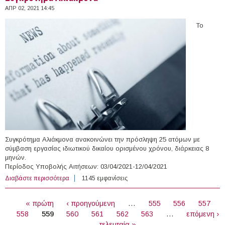
ΑΠΡ 02, 2021 14:45
Το
Συγκρότημα Αλιάκμονα ανακοινώνει την πρόσληψη 25 ατόμων με
σύμβαση εργασίας ιδιωτικού δικαίου ορισμένου χρόνου, διάρκειας 8
μηνών.
Περίοδος Υποβολής Αιτήσεων: 03/04/2021-12/04/2021
Διαβάστε περισσότερα
για 25 άτομα με Σύμβαση Ορισμένου Χρόνου στο
1145 εμφανίσεις
Συγκρότημα Αλιάκμονα
ΣΕΛΊΔΕΣ
« πρώτη
‹ προηγούμενη
…
555
556
557
558
559
560
561
562
563
…
επόμενη ›
τελευταία »