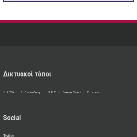
Δικτυακοί τόποι
Δ.Α.ΣΤΑ.
Γ. Διασύνδεσης
Μ.Κ.Ε.
Europe Direct
Euraxess
Social
Twitter