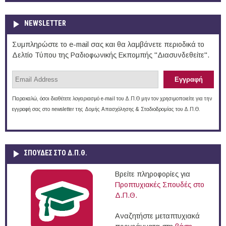
NEWSLETTER
Συμπληρώστε το e-mail σας και θα λαμβάνετε περιοδικά το
Δελτίο Τύπου της Ραδιοφωνικής Εκπομπής "Διασυνδεθείτε".
Παρακαλώ, όσοι διαθέτετε λογαριασμό e-mail του Δ.Π.Θ μην τον χρησιμοποιείτε για την
εγγραφή σας στο newsletter της Δομής Απασχόλησης & Σταδιοδρομίας του Δ.Π.Θ.
ΣΠΟΥΔΈΣ ΣΤΟ Δ.Π.Θ.
Βρείτε πληροφορίες για
Προπτυχιακές Σπουδές στο
Δ.Π.Θ.
Αναζητήστε μεταπτυχιακά