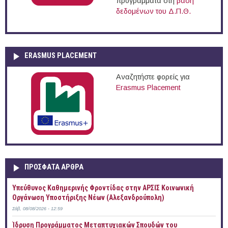
προγράμματα στη
βάση
δεδομένων του Δ.Π.Θ.
ERASMUS PLACEMENT
Αναζητήστε φορείς για
Erasmus Placement
ΠΡOΣΦΑΤΑ AΡΘΡΑ
Yπεύθυνος Καθημερινής Φροντίδας στην ΑΡΣΙΣ Κοινωνική
Οργάνωση Υποστήριξης Νέων (Αλεξανδρούπολη)
Σάβ, 08/08/2026 - 12:59
Ίδρυση Προγράμματος Μεταπτυχιακών Σπουδών του