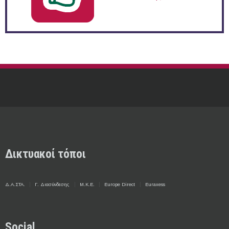
Δικτυακοί τόποι
Δ.Α.ΣΤΑ.
Γ. Διασύνδεσης
Μ.Κ.Ε.
Europe Direct
Euraxess
Social