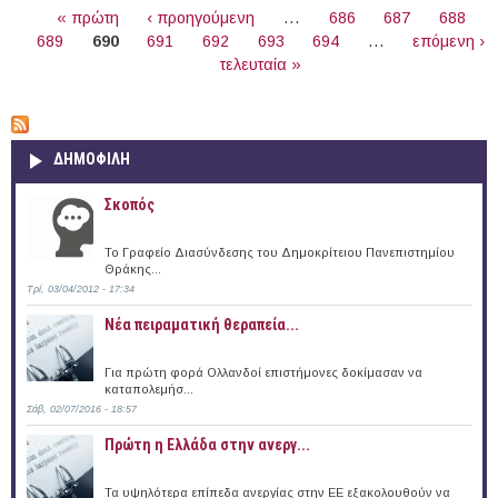
Μείζονος Περιοχής Βόλου
« πρώτη
‹ προηγούμενη
…
686
687
688
689
690
691
692
693
694
…
επόμενη ›
τελευταία »
ΔΗΜΟΦΙΛΗ
Σκοπός
Το Γραφείο Διασύνδεσης του Δημοκρίτειου Πανεπιστημίου
Θράκης...
Τρί, 03/04/2012 - 17:34
Νέα πειραματική θεραπεία...
Για πρώτη φορά Ολλανδοί επιστήμονες δοκίμασαν να
καταπολεμήσ...
Σάβ, 02/07/2016 - 18:57
Πρώτη η Ελλάδα στην ανεργ...
Τα υψηλότερα επίπεδα ανεργίας στην ΕΕ εξακολουθούν να