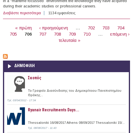
in a “maritime focussed” environment the knowledge they have acquired
during their academic studies or professional careers.
Διαβάστε περισσότερα
για European Maritime Safety Agency Τraineeships
1134 εμφανίσεις
ΣΕΛΊΔΕΣ
« πρώτη
‹ προηγούμενη
…
702
703
704
705
706
707
708
709
710
…
επόμενη ›
τελευταία »
ΔΗΜΟΦΙΛΗ
Σκοπός
Το Γραφείο Διασύνδεσης του Δημοκρίτειου Πανεπιστημίου
Θράκης...
Τρί, 03/04/2012 - 17:34
Ryanair Recruitments Days...
Thessaloniki 16/08/2017 Athens 08/09/2017 Thessaloniki 15/...
Τρί, 08/08/2017 - 11:43