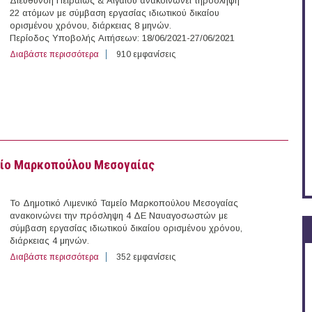
Διεύθυνση Πειραιώς & Αιγαίου ανακοινώνει τηρόσληψη
22 ατόμων με σύμβαση εργασίας ιδιωτικού δικαίου
ορισμένου χρόνου, διάρκειας 8 μηνών.
Περίοδος Υποβολής Αιτήσεων: 18/06/2021-27/06/2021
Διαβάστε περισσότερα
για 22 άτομα στα Ελληνικά Ταχυδρομεία (Περιφερειακή
910 εμφανίσεις
είο Μαρκοπούλου Μεσογαίας
Το Δημοτικό Λιμενικό Ταμείο Μαρκοπούλου Μεσογαίας
ανακοινώνει την πρόσληψη 4 ΔΕ Ναυαγοσωστών με
σύμβαση εργασίας ιδιωτικού δικαίου ορισμένου χρόνου,
διάρκειας 4 μηνών.
Διαβάστε περισσότερα
για 4 Ναυαγοσώστες στο Δημοτικό Λιμενικό Ταμείο Μ
352 εμφανίσεις