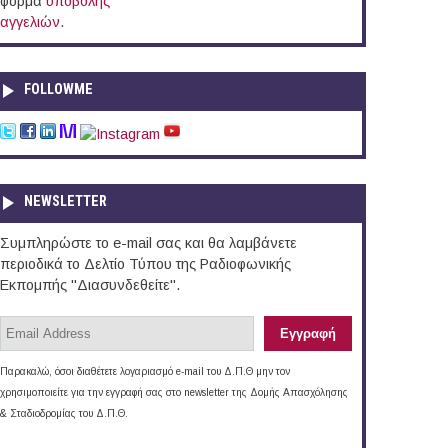
φόρμα
υποβολής
αγγελιών
.
FOLLOWME
NEWSLETTER
Συμπληρώστε το e-mail σας και θα λαμβάνετε
περιοδικά το Δελτίο Τύπου της Ραδιοφωνικής
Εκπομπής "Διασυνδεθείτε".
Παρακαλώ, όσοι διαθέτετε λογαριασμό e-mail του Δ.Π.Θ μην τον
χρησιμοποιείτε για την εγγραφή σας στο newsletter της Δομής Απασχόλησης
& Σταδιοδρομίας του Δ.Π.Θ.