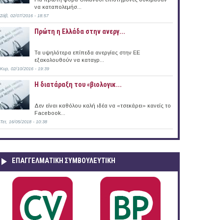
να καταπολεμήσ...
Σάβ, 02/07/2016 - 18:57
Πρώτη η Ελλάδα στην ανεργ...
 Διεύθυνση Πειραιώς & Αιγαίου)
Τα υψηλότερα επίπεδα ανεργίας στην ΕΕ
εξακολουθούν να καταγρ...
Κυρ, 02/10/2016 - 19:39
Η διατάραξη του «βιολογικ...
Δεν είναι καθόλου καλή ιδέα να «τσεκάρει» κανείς το
Facebook...
Τετ, 16/05/2018 - 10:38
ΕΠΑΓΓΕΛΜΑΤΙΚΉ ΣΥΜΒΟΥΛΕΥΤΙΚΉ
αρκοπούλου Μεσογαίας