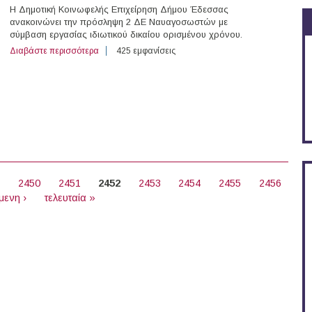
Η Δημοτική Κοινωφελής Επιχείρηση Δήμου Έδεσσας
ανακοινώνει την πρόσληψη 2 ΔΕ Ναυαγοσωστών με
σύμβαση εργασίας ιδιωτικού δικαίου ορισμένου χρόνου.
Διαβάστε περισσότερα
για 2 Ναυαγοσώστες στη Δημοτική Κοινωφελή Επιχεί
425 εμφανίσεις
9
2450
2451
2452
2453
2454
2455
2456
μενη ›
τελευταία »