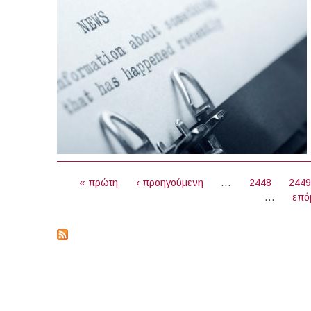
ΣΕΛΊΔΕΣ
« πρώτη
‹ προηγούμενη
…
2448
244
…
επό