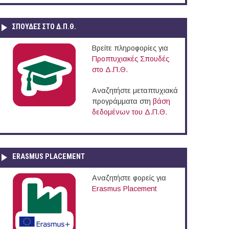
ΣΠΟΥΔΈΣ ΣΤΟ Δ.Π.Θ.
Βρείτε πληροφορίες για
Προπτυχιακές Σπουδές
στο Δ.Π.Θ.
Αναζητήστε μεταπτυχιακά
προγράμματα στη
βάση
δεδομένων του Δ.Π.Θ.
ERASMUS PLACEMENT
Αναζητήστε φορείς για
Erasmus Placement