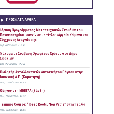
ΠΡOΣΦΑΤΑ AΡΘΡΑ
Ίδρυση Προγράμματος Μεταπτυχιακών Σπουδών του
Πανεπιστημίου Ιωαννίνων με τίτλο: «Αρχαία Κείμενα και
Σύγχρονες Αναγνώσεις»
Σάβ, 08/08/2026 - 10:46
5 άτομα με Σύμβαση Ορισμένου Χρόνου στο Δήμο
Σφακίων
Σάβ, 08/08/2026 - 00:29
Πωλητής Ανταλλακτικών Αυτοκινήτου Πάγκου στην
Ιαπωνική Α.Ε. (Κομοτηνή)
Παρ, 07/08/2026 - 18:43
Οδηγός στη ΜΕΒΓΑΛ (Ξάνθη)
Παρ, 07/08/2026 - 16:32
Training Course: “ Deep Roots, New Paths” στην Ιταλία
Παρ, 07/08/2026 - 16:05