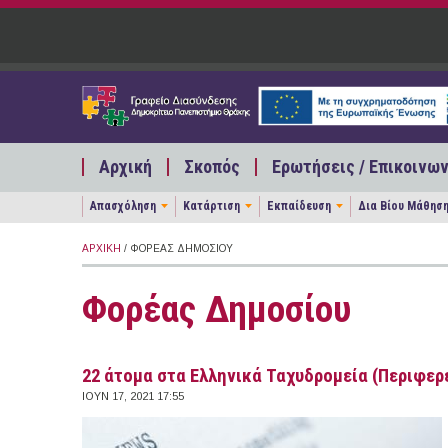
Παράκαμψη προς το κυρίως περιεχόμενο
Αρχική
Σκοπός
Ερωτήσεις / Επικοινων
Απασχόληση
Κατάρτιση
Εκπαίδευση
Δια Βίου Μάθησ
ΑΡΧΙΚΉ
/ ΦΟΡΈΑΣ ΔΗΜΟΣΊΟΥ
Φορέας Δημοσίου
22 άτομα στα Ελληνικά Ταχυδρομεία (Περιφερ
ΙΟΥΝ 17, 2021 17:55