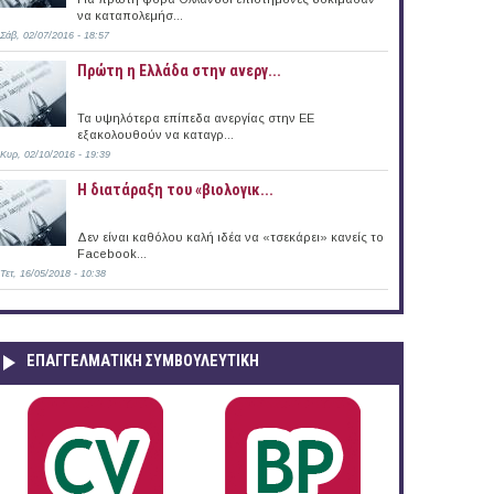
να καταπολεμήσ...
Σάβ, 02/07/2016 - 18:57
Πρώτη η Ελλάδα στην ανεργ...
Τα υψηλότερα επίπεδα ανεργίας στην ΕΕ
εξακολουθούν να καταγρ...
Κυρ, 02/10/2016 - 19:39
Η διατάραξη του «βιολογικ...
Δεν είναι καθόλου καλή ιδέα να «τσεκάρει» κανείς το
Facebook...
Τετ, 16/05/2018 - 10:38
ΕΠΑΓΓΕΛΜΑΤΙΚΉ ΣΥΜΒΟΥΛΕΥΤΙΚΉ
Δ. Κ.Νευροκοπίου