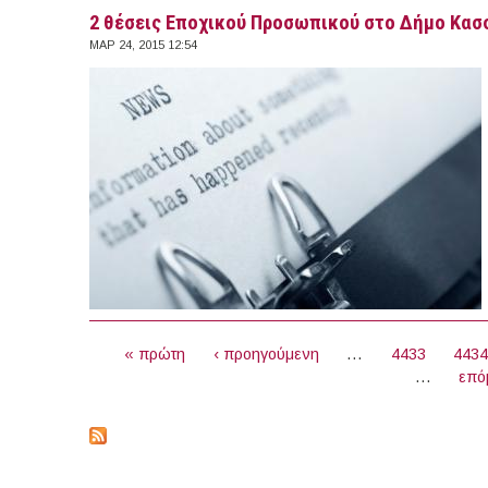
2 θέσεις Εποχικού Προσωπικού στο Δήμο Κασσ
ΜΑΡ 24, 2015 12:54
ΣΕΛΊΔΕΣ
« πρώτη
‹ προηγούμενη
…
4433
443
…
επό