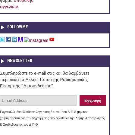
φόρμα
υποβολής
αγγελιών
.
FOLLOWME
NEWSLETTER
Συμπληρώστε το e-mail σας και θα λαμβάνετε
περιοδικά το Δελτίο Τύπου της Ραδιοφωνικής
Εκπομπής "Διασυνδεθείτε".
Παρακαλώ, όσοι διαθέτετε λογαριασμό e-mail του Δ.Π.Θ μην τον
χρησιμοποιείτε για την εγγραφή σας στο newsletter της Δομής Απασχόλησης
& Σταδιοδρομίας του Δ.Π.Θ.