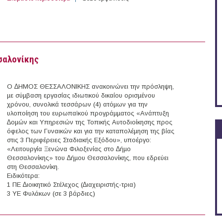
σαλονίκης
Ο ∆ΗΜΟΣ ΘΕΣΣΑΛΟΝΙΚΗΣ ανακοινώνει την πρόσληψη,
µε σύµβαση εργασίας ιδιωτικού δικαίου ορισµένου
χρόνου, συνολικά τεσσάρων (4) ατόµων για την
υλοποίηση του ευρωπαϊκού προγράµµατος «Ανάπτυξη
∆οµών και Υπηρεσιών της Τοπικής Αυτοδιοίκησης προς
όφελος των Γυναικών και για την καταπολέµηση της βίας
στις 3 Περιφέρειες Σταδιακής Εξόδου», υποέργο:
«Λειτουργία Ξενώνα Φιλοξενίας στο ∆ήµο
Θεσσαλονίκης» του ∆ήµου Θεσσαλονίκης, που εδρεύει
στη Θεσσαλονίκη.
Ειδικότερα:
1 ΠΕ ∆ιοικητικό Στέλεχος (∆ιαχειριστής-τρια)
3 ΥΕ Φυλάκων (σε 3 βάρδιες)
ήμο Θεσσαλονίκης