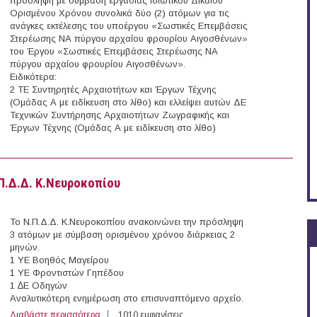
πρόσληψη με σύμβαση εργασίας Ιδιωτικού Δικαίου
Ορισμένου Χρόνου συνολικά δύο (2) ατόμων για τις
ανάγκες εκτέλεσης του υποέργου «Σωστικές Επεμβάσεις
Στερέωσης ΝΑ πύργου αρχαίου φρουρίου Αιγοσθένων»
του Έργου «Σωστικές Επεμβάσεις Στερέωσης ΝΑ
πύργου αρχαίου φρουρίου Αιγοσθένων».
Ειδικότερα:
2 ΤΕ Συντηρητές Αρχαιοτήτων και Έργων Τέχνης
(Ομάδας Α με ειδίκευση στο λίθο) και ελλείψει αυτών ΔΕ
Τεχνικών Συντήρησης Αρχαιοτήτων Ζωγραφικής και
Έργων Τέχνης (Ομάδας Α με ειδίκευση στο λίθο)
Εφορεία Αρχαιοτήτων Αθηνών
Π.Δ.Δ. Κ.Νευροκοπίου
Το Ν.Π.Δ.Δ. Κ.Νευροκοπίου ανακοινώνει την πρόσληψη
3 ατόμων με σύμβαση ορισμένου χρόνου διάρκειας 2
μηνών.
1 ΥΕ Βοηθός Μαγείρου
1 ΥΕ Φροντιστών Γηπέδου
1 ∆Ε Οδηγών
Αναλυτικότερη ενημέρωση στο επισυναπτόμενο αρχείο.
Διαβάστε περισσότερα
για 3 θέσεις με σύμβαση ορισμένου χρόνου στο Ν.Π.Δ.
1010 εμφανίσεις