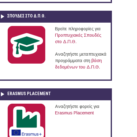
ΣΠΟΥΔΈΣ ΣΤΟ Δ.Π.Θ.
Βρείτε πληροφορίες για
Προπτυχιακές Σπουδές
στο Δ.Π.Θ.
Αναζητήστε μεταπτυχιακά
προγράμματα στη
βάση
δεδομένων του Δ.Π.Θ.
ERASMUS PLACEMENT
Αναζητήστε φορείς για
Erasmus Placement