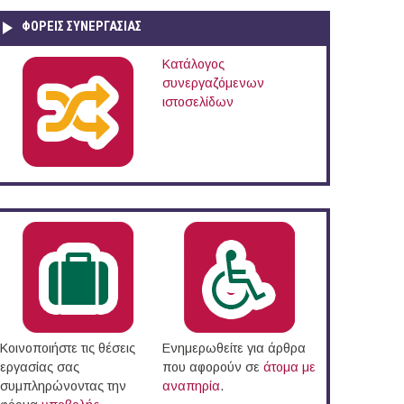
ΦΟΡΕΙΣ ΣΥΝΕΡΓΑΣΙΑΣ
Κατάλογος
συνεργαζόμενων
ιστοσελίδων
ας (Ν. Χαλκιδικής)
Κοινοποιήστε τις θέσεις
Ενημερωθείτε για άρθρα
εργασίας σας
που αφορούν σε
άτομα με
συμπληρώνοντας την
αναπηρία
.