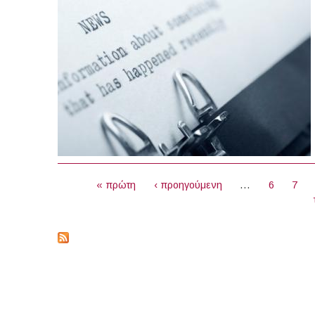
ΣΕΛΊΔΕΣ
« πρώτη
‹ προηγούμενη
…
6
7