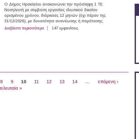
Ο Δήμος Ηρακλείου ανακοινώνει την πρόσληψη 1 ΤΕ
Νοσηλευτή με σύμβαση εργασίας ιδιωτικού δικαίου
ορισμένου χρόνου, διάρκειας 12 μηνών (όχι πέραν της
31/12/2026), με δυνατότητα ανανέωσης ή παράτασης.
Διαβάστε περισσότερα
για Νοσηλευτής με Σύμβαση Ορισμένου Χρόνου στο Δ
147 εμφανίσεις
8
9
10
11
12
13
14
…
επόμενη ›
τελευταία »