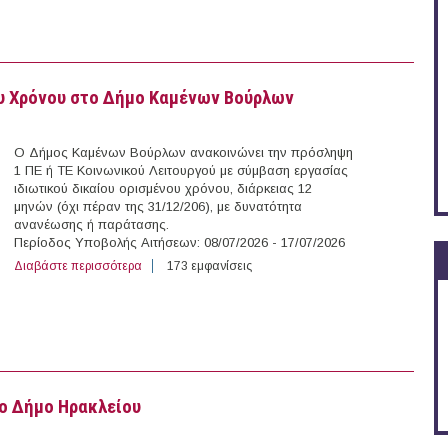
υ Χρόνου στο Δήμο Καμένων Βούρλων
Ο Δήμος Καμένων Βούρλων ανακοινώνει την πρόσληψη
1 ΠΕ ή ΤΕ Κοινωνικού Λειτουργού με σύμβαση εργασίας
ιδιωτικού δικαίου ορισμένου χρόνου, διάρκειας 12
μηνών (όχι πέραν της 31/12/206), με δυνατότητα
ανανέωσης ή παράτασης.
Περίοδος Υποβολής Αιτήσεων: 08/07/2026 - 17/07/2026
Διαβάστε περισσότερα
για Κοινωνικός Λειτουργός με Σύμβαση Ορισμένου Χρ
173 εμφανίσεις
ο Δήμο Ηρακλείου