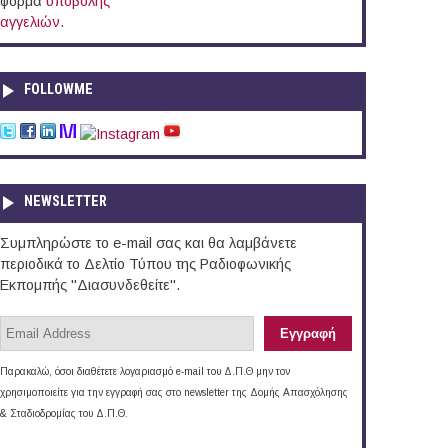
φόρμα
υποβολής
αγγελιών
.
FOLLOWME
NEWSLETTER
Συμπληρώστε το e-mail σας και θα λαμβάνετε
περιοδικά το Δελτίο Τύπου της Ραδιοφωνικής
Εκπομπής "Διασυνδεθείτε".
Παρακαλώ, όσοι διαθέτετε λογαριασμό e-mail του Δ.Π.Θ μην τον
χρησιμοποιείτε για την εγγραφή σας στο newsletter της Δομής Απασχόλησης
& Σταδιοδρομίας του Δ.Π.Θ.