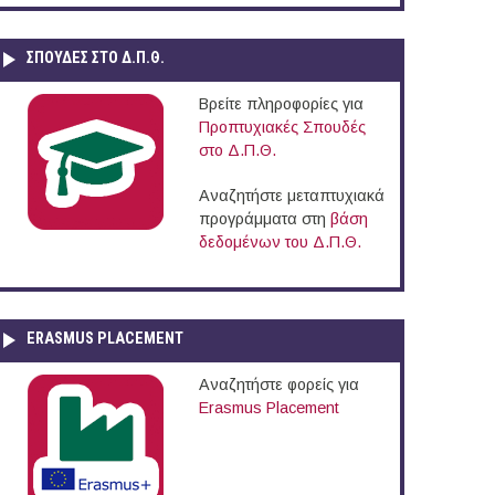
ΣΠΟΥΔΈΣ ΣΤΟ Δ.Π.Θ.
Βρείτε πληροφορίες για
Προπτυχιακές Σπουδές
στο Δ.Π.Θ.
Αναζητήστε μεταπτυχιακά
προγράμματα στη
βάση
δεδομένων του Δ.Π.Θ.
ERASMUS PLACEMENT
Αναζητήστε φορείς για
Erasmus Placement