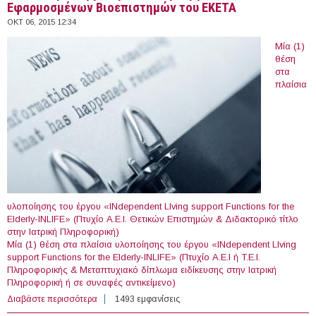
Εφαρμοσμένων Βιοεπιστημών του ΕΚΕΤΑ
ΟΚΤ 06, 2015 12:34
Μία (1)
θέση
στα
πλαίσια
υλοποίησης του έργου «INdependent LIving support Functions for the
Elderly-INLIFE» (Πτυχίο Α.Ε.Ι. Θετικών Επιστημών & Διδακτορικό τίτλο
στην Ιατρική Πληροφορική)
Μία (1) θέση στα πλαίσια υλοποίησης του έργου «INdependent LIving
support Functions for the Elderly-INLIFE» (Πτυχίο Α.Ε.Ι ή T.Ε.Ι.
Πληροφορικής & Mεταπτυχιακό δίπλωμα ειδίκευσης στην Ιατρική
Πληροφορική ή σε συναφές αντικείμενο)
Διαβάστε περισσότερα
για 9 θέσεις με Σύμβαση Ανάθεσης Έργου στο
1493 εμφανίσεις
Ινστιτούτο Εφαρμοσμένων Βιοεπιστημών του ΕΚΕΤΑ