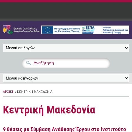
Παράκαμψη προς το κυρίως περιεχόμενο
ΑΡΧΙΚΉ
/ ΚΕΝΤΡΙΚΉ ΜΑΚΕΔΟΝΊΑ
Κεντρική Μακεδονία
9 θέσεις με Σύμβαση Ανάθεσης Έργου στο Ινστιτούτο