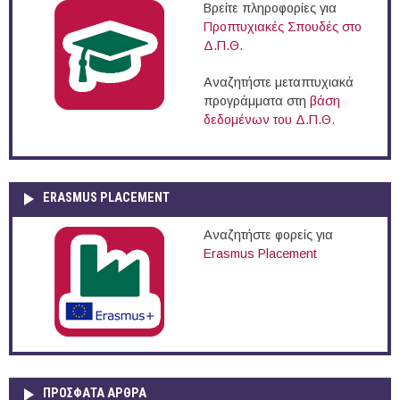
Βρείτε πληροφορίες για
Προπτυχιακές Σπουδές στο
Δ.Π.Θ.
Αναζητήστε μεταπτυχιακά
προγράμματα στη
βάση
δεδομένων του Δ.Π.Θ.
ERASMUS PLACEMENT
Αναζητήστε φορείς για
Erasmus Placement
ΠΡOΣΦΑΤΑ AΡΘΡΑ