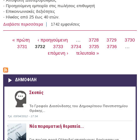
- Απόφοιτη Δευτεροβάθμιας
- Προηγούμενη εμπειρία στις πωλήσεις επιθυμητή
- Επικοινωνιακές δεξιότητες
- Ηλικίας από 25 έως 40 ετών.
Διαβάστε περισσότερα
για Θέσεις εργασίας στην "Artzo" (Σέρρες)
1742 εμφανίσεις
ΣΕΛΊΔΕΣ
« πρώτη
‹ προηγούμενη
…
3728
3729
3730
3731
3732
3733
3734
3735
3736
…
επόμενη ›
τελευταία »
ΔΗΜΟΦΙΛΗ
Σκοπός
Το Γραφείο Διασύνδεσης του Δημοκρίτειου Πανεπιστημίου
Θράκης...
Τρί, 03/04/2012 - 17:34
Νέα πειραματική θεραπεία...
Για πρώτη φορά Ολλανδοί επιστήμονες δοκίμασαν να