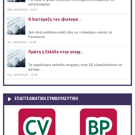
καταπολεμήσ...
Σάβ, 02/07/2016 - 18:57
Η διατάραξη του «βιολογικ...
Δεν είναι καθόλου καλή ιδέα να «τσεκάρει» κανείς το
Facebook...
Τετ, 16/05/2018 - 10:38
Πρώτη η Ελλάδα στην ανεργ...
Τα υψηλότερα επίπεδα ανεργίας στην ΕΕ εξακολουθούν να
καταγρ...
Κυρ, 02/10/2016 - 19:39
ΕΠΑΓΓΕΛΜΑΤΙΚΉ ΣΥΜΒΟΥΛΕΥΤΙΚΉ