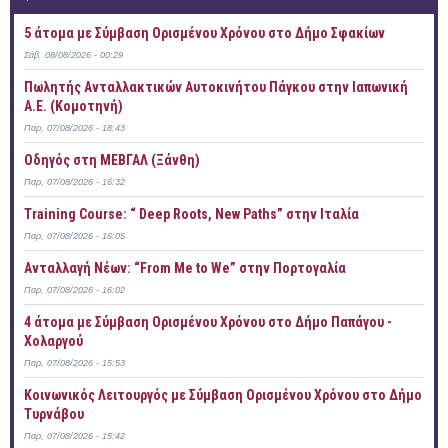
5 άτομα με Σύμβαση Ορισμένου Χρόνου στο Δήμο Σφακίων
Σάβ, 08/08/2026 - 00:29
Πωλητής Ανταλλακτικών Αυτοκινήτου Πάγκου στην Ιαπωνική
Α.Ε. (Κομοτηνή)
Παρ, 07/08/2026 - 18:43
Οδηγός στη ΜΕΒΓΑΛ (Ξάνθη)
Παρ, 07/08/2026 - 16:32
Training Course: “ Deep Roots, New Paths” στην Ιταλία
Παρ, 07/08/2026 - 16:05
Ανταλλαγή Νέων: “From Me to We” στην Πορτογαλία
Παρ, 07/08/2026 - 16:02
4 άτομα με Σύμβαση Ορισμένου Χρόνου στο Δήμο Παπάγου -
Χολαργού
Παρ, 07/08/2026 - 15:53
Κοινωνικός Λειτουργός με Σύμβαση Ορισμένου Χρόνου στο Δήμο
Τυρνάβου
Παρ, 07/08/2026 - 15:42