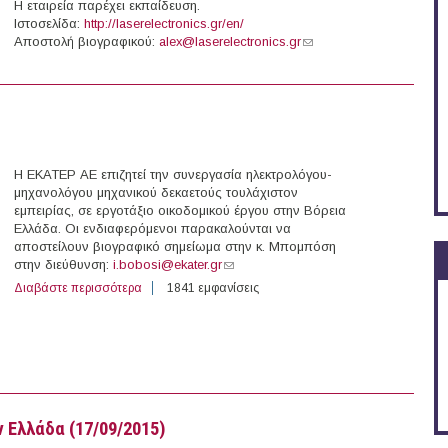
Η εταιρεία παρέχει εκπαίδευση.
Ιστοσελίδα:
http://laserelectronics.gr/en/
Αποστολή βιογραφικού:
alex@laserelectronics.gr
(link sends e-mail)
ιομηχανών στην "Laser Electronics" (Βέροια)
Η ΕΚΑΤΕΡ ΑΕ επιζητεί την συνεργασία ηλεκτρολόγου-
μηχανολόγου μηχανικού δεκαετούς τουλάχιστον
εμπειρίας, σε εργοτάξιο οικοδομικού έργου στην Βόρεια
Ελλάδα. Οι ενδιαφερόμενοι παρακαλούνται να
αποστείλουν βιογραφικό σημείωμα στην κ. Μπομπόση
στην διεύθυνση:
i.bobosi@ekater.gr
(link sends e-mail)
Διαβάστε περισσότερα
για Θέσεις Μηχανικών στην Ελλάδα (17-09-2015)
1841 εμφανίσεις
 Ελλάδα (17/09/2015)