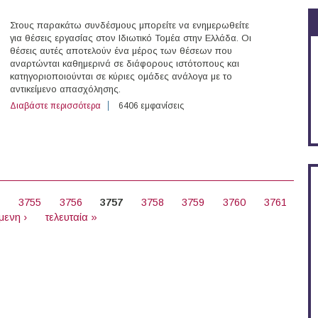
Στους παρακάτω συνδέσμους μπορείτε να ενημερωθείτε
για θέσεις εργασίας στον Ιδιωτικό Τομέα στην Ελλάδα. Οι
θέσεις αυτές αποτελούν ένα μέρος των θέσεων που
αναρτώνται καθημερινά σε διάφορους ιστότοπους και
κατηγοριοποιούνται σε κύριες ομάδες ανάλογα με το
αντικείμενο απασχόλησης.
Διαβάστε περισσότερα
για 114 θέσεις εργασίας στον Ιδιωτικό Τομέα στην Ελλ
6406 εμφανίσεις
4
3755
3756
3757
3758
3759
3760
3761
μενη ›
τελευταία »