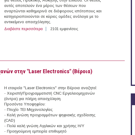
για θέσεις Πρακτικής Άσκησης στην Ελλάδα. Οι θέσεις
αυτές αποτελούν ένα μέρος των θέσεων που
αναρτώνται καθημερινά σε διάφορους ιστότοπους και
κατηγοριοποιούνται σε κύριες ομάδες ανάλογα με το
αντικείμενο απασχόλησης.
Διαβάστε περισσότερα
για 13 θέσεις Πρακτικής Άσκησης στην Ελλάδα (18/09/
2101 εμφανίσεις
νών στην "Laser Electronics" (Βέροια)
Η εταιρεία "Laser Electronics" στην Βέροια αναζητεί:
- Χειριστή/Προγραμματιστή CNC Εργαλειομηχανών
(άντρα) για πλήρη απασχόληση.
Προσόντα Υποψηφίου:
- Πτυχίο ΤΕΙ Μηχανολογίας
- Καλή γνώση προγραμμάτων ψηφιακής σχεδίασης
(CAD)
- Πολύ καλή γνώση Αγγλικών και χρήσης Η/Υ
- Προηγούμενη εμπειρία επιθυμητό