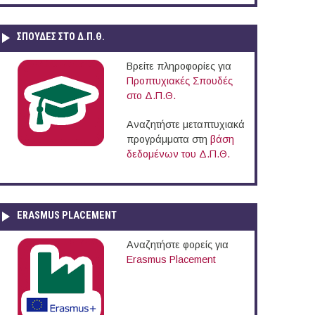
ΣΠΟΥΔΈΣ ΣΤΟ Δ.Π.Θ.
Βρείτε πληροφορίες για
Προπτυχιακές Σπουδές
στο Δ.Π.Θ.
Αναζητήστε μεταπτυχιακά
προγράμματα στη
βάση
δεδομένων του Δ.Π.Θ.
ERASMUS PLACEMENT
Αναζητήστε φορείς για
Erasmus Placement