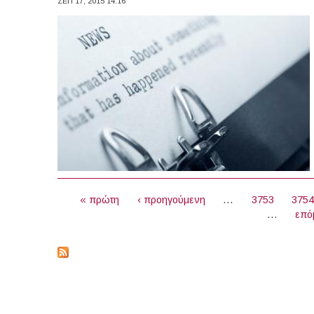
ΣΕΠ 17, 2015 14:16
ΣΕΛΊΔΕΣ
« πρώτη
‹ προηγούμενη
…
3753
375
…
επό