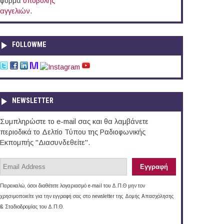
φόρμα
υποβολής
αγγελιών
.
FOLLOWME
NEWSLETTER
Συμπληρώστε το e-mail σας και θα λαμβάνετε
περιοδικά το Δελτίο Τύπου της Ραδιοφωνικής
Εκπομπής "Διασυνδεθείτε".
Παρακαλώ, όσοι διαθέτετε λογαριασμό e-mail του Δ.Π.Θ μην τον
χρησιμοποιείτε για την εγγραφή σας στο newsletter της Δομής Απασχόλησης
& Σταδιοδρομίας του Δ.Π.Θ.