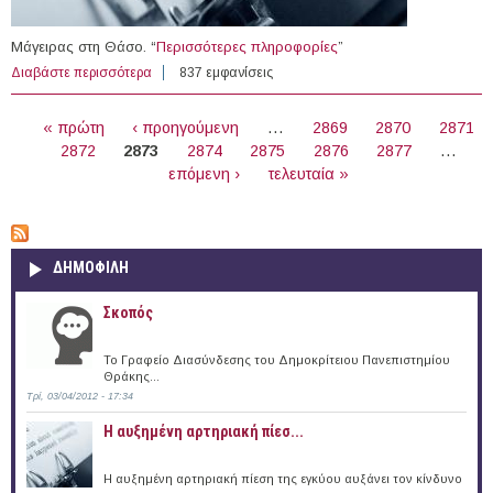
Μάγειρας στη Θάσο. “
Περισσότερες πληροφορίες
”
Διαβάστε περισσότερα
για Μάγειρας στη Θάσο
837 εμφανίσεις
ΣΕΛΊΔΕΣ
« πρώτη
‹ προηγούμενη
…
2869
2870
2871
2872
2873
2874
2875
2876
2877
…
επόμενη ›
τελευταία »
ΔΗΜΟΦΙΛΗ
Σκοπός
Το Γραφείο Διασύνδεσης του Δημοκρίτειου Πανεπιστημίου
Θράκης...
Τρί, 03/04/2012 - 17:34
Η αυξημένη αρτηριακή πίεσ...
Η αυξημένη αρτηριακή πίεση της εγκύου αυξάνει τον κίνδυνο