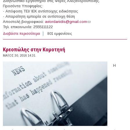
Διαγνωστικό Εργαστήριο στις Φέρες Αλεξανδρούπολης.
Προσόντα Υποψηφίας:
- Απόφοιτη ΤΕΙ/ ΙΕΚ αντίστοιχης ειδικότητας
- Απαραίτητη εμπειρία σε αντίστοιχη θέση
Αποστολή βιογραφικού:
aviordanidis@gmail.com
(link sends e-mail)
Τηλ. επικοινωνία: 2555111122
Διαβάστε περισσότερα
για Χειρίστρια Ιατρικών - Ακτινολογικών Μηχανημάτων
801 εμφανίσεις
σε Ακτινολογικό - Διαγνωστικό Εργαστήριο στις Φέρες
Αλεξανδρούπολης
Κρεοπώλης στην Κομοτηνή
ΜΆΙΟΣ 30, 2016 14:31
Η