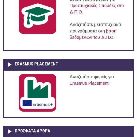
Προπτυχιακές Σπουδές στο
Δ.Π.Θ.
Αναζητήστε μεταπτυχιακά
προγράμματα στη
βάση
δεδομένων του Δ.Π.Θ.
ERASMUS PLACEMENT
Αναζητήστε φορείς για
Erasmus Placement
ΠΡOΣΦΑΤΑ AΡΘΡΑ