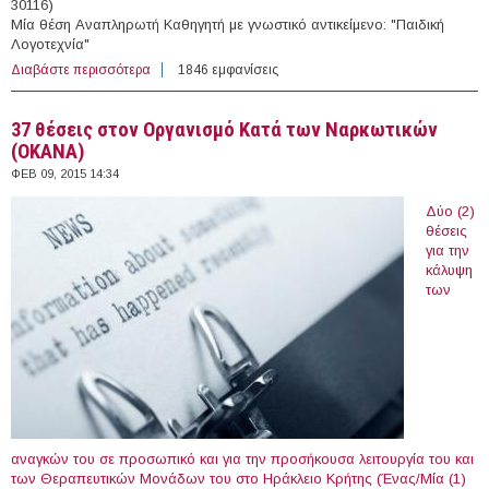
30116)
Μία θέση Αναπληρωτή Καθηγητή με γνωστικό αντικείμενο: "Παιδική
Λογοτεχνία"
Διαβάστε περισσότερα
για 3 θέσεις Διδακτικού Ερευνητικού Προσωπικού σε
1846 εμφανίσεις
Τμήματα Του Δ.Π.Θ.
37 θέσεις στον Οργανισμό Κατά των Ναρκωτικών
(ΟΚΑΝΑ)
ΦΕΒ 09, 2015 14:34
Δύο (2)
θέσεις
για την
κάλυψη
των
αναγκών του σε προσωπικό και για την προσήκουσα λειτουργία του και
των Θεραπευτικών Μονάδων του στο Ηράκλειο Κρήτης (Ένας/Μία (1)