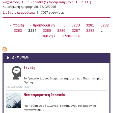
Ψυχολόγος Π.Ε., Ένας/Μία (1) Νοσηλευτής/τρια Π.Ε. ή Τ.Ε.)
Καταληκτική ημερομηνία: 16/02/2015
Διαβάστε περισσότερα
για 37 θέσεις στον Οργανισμό Κατά των Ναρκωτικών
3027 εμφανίσεις
(ΟΚΑΝΑ)
ΣΕΛΊΔΕΣ
« πρώτη
‹ προηγούμενη
…
3280
3281
3282
3283
3284
3285
3286
3287
3288
…
επόμενη ›
τελευταία »
ΔΗΜΟΦΙΛΗ
Σκοπός
Το Γραφείο Διασύνδεσης του Δημοκρίτειου Πανεπιστημίου
Θράκης...
Τρί, 03/04/2012 - 17:34
Νέα πειραματική θεραπεία...
Για πρώτη φορά Ολλανδοί επιστήμονες δοκίμασαν να
καταπολεμήσ...