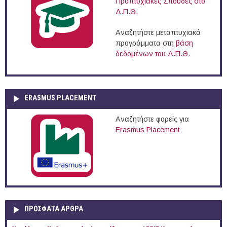
Προπτυχιακές Σπουδές στο
Δ.Π.Θ.
Αναζητήστε μεταπτυχιακά
προγράμματα στη
βάση
δεδομένων του Δ.Π.Θ.
ERASMUS PLACEMENT
Αναζητήστε φορείς για
Erasmus Placement
ΠΡOΣΦΑΤΑ AΡΘΡΑ