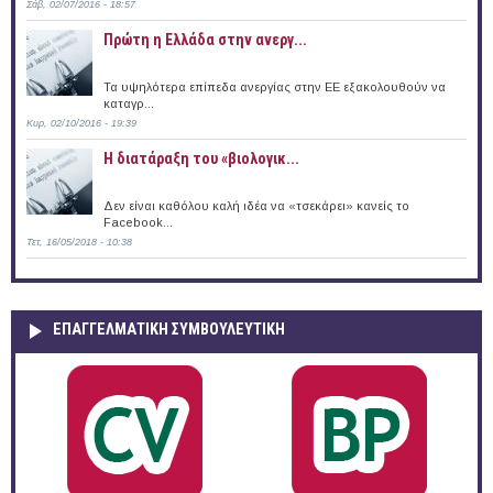
Σάβ, 02/07/2016 - 18:57
Πρώτη η Ελλάδα στην ανεργ...
Τα υψηλότερα επίπεδα ανεργίας στην ΕΕ εξακολουθούν να
καταγρ...
Κυρ, 02/10/2016 - 19:39
Η διατάραξη του «βιολογικ...
Δεν είναι καθόλου καλή ιδέα να «τσεκάρει» κανείς το
Facebook...
Τετ, 16/05/2018 - 10:38
ΕΠΑΓΓΕΛΜΑΤΙΚΉ ΣΥΜΒΟΥΛΕΥΤΙΚΉ