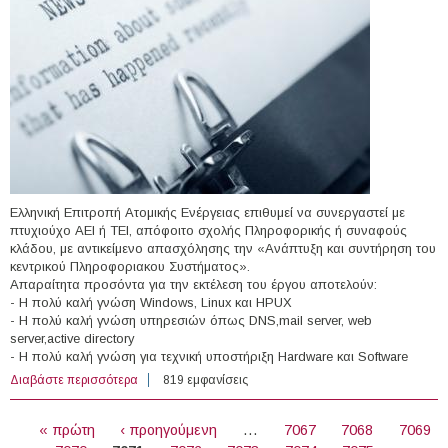
Ελληνική Επιτροπή Ατομικής Ενέργειας επιθυμεί να συνεργαστεί με
πτυχιούχο ΑΕΙ ή ΤΕΙ, απόφοιτο σχολής Πληροφορικής ή συναφούς
κλάδου, με αντικείμενο απασχόλησης την «Ανάπτυξη και συντήρηση του
κεντρικού Πληροφοριακου Συστήματος».
Απαραίτητα προσόντα για την εκτέλεση του έργου αποτελούν:
- Η πολύ καλή γνώση Windows, Linux και HPUX
- Η πολύ καλή γνώση υπηρεσιών όπως DNS,mail server, web
server,active directory
- Η πολύ καλή γνώση για τεχνική υποστήριξη Hardware και Software
Διαβάστε περισσότερα
για 1 άτομο στην Ελληνική Επιτροπή Ατομικής Ενέργειας
819 εμφανίσεις
ΣΕΛΊΔΕΣ
« πρώτη
‹ προηγούμενη
…
7067
7068
7069