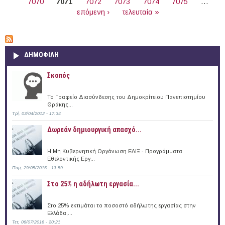
7070
7071
7072
7073
7074
7075
…
επόμενη ›
τελευταία »
ΔΗΜΟΦΙΛΗ
Σκοπός
Το Γραφείο Διασύνδεσης του Δημοκρίτειου Πανεπιστημίου
Θράκης...
Τρί, 03/04/2012 - 17:34
Δωρεάν δημιουργική απασχό...
Η Μη Κυβερνητική Οργάνωση ΕΛΙΞ - Προγράμματα
Εθελοντικής Εργ...
Παρ, 29/05/2015 - 13:59
Στο 25% η αδήλωτη εργασία...
Στο 25% εκτιμάται το ποσοστό αδήλωτης εργασίας στην
Ελλάδα,...
Τετ, 06/07/2016 - 20:21