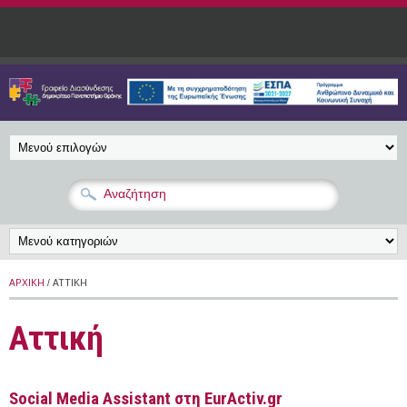
Παράκαμψη προς το κυρίως περιεχόμενο
ΑΡΧΙΚΉ
/ ΑΤΤΙΚΉ
Αττική
Social Media Assistant στη EurActiv.gr