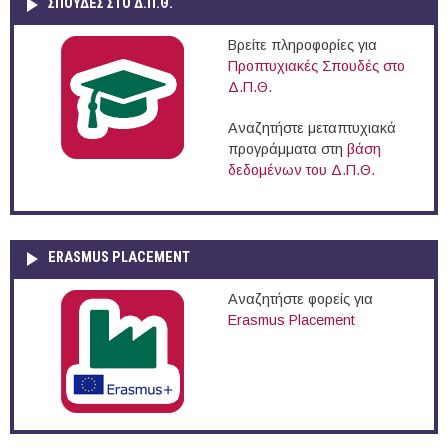
ΣΠΟΥΔΈΣ ΣΤΟ Δ.Π.Θ.
Βρείτε πληροφορίες για
Προπτυχιακές Σπουδές στο
Δ.Π.Θ.
Αναζητήστε μεταπτυχιακά
προγράμματα στη
βάση
δεδομένων του Δ.Π.Θ.
ERASMUS PLACEMENT
Αναζητήστε φορείς για
Erasmus Placement