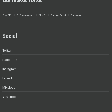
Δικτυακοί τόποι
Δ.Α.ΣΤΑ.
Γ. Διασύνδεσης
Μ.Κ.Ε.
Europe Direct
Euraxess
Social
Twitter
Facebook
Instagram
LinkedIn
Mixcloud
YouTube