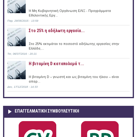
Η Μη Κυβερνητική Οργάνωση ΕΛΙΞ - Προγράμματα
Εθελοντικής Εργ...
Παρ, 29/05/2015 - 13:59
Στο 25% η αδήλωτη εργασία...
Στο 25% εκτιμάται το ποσοστό αδήλωτης εργασίας στην
Ελλάδα,...
Τετ, 06/07/2016 - 20:21
Η βιταμίνη D καταπολεμά τ...
Η βιταμίνη D – γνωστή και ως βιταμίνη του ήλιου – είναι
απαρ...
Δευ, 17/12/2018 - 14:33
ΕΠΑΓΓΕΛΜΑΤΙΚΉ ΣΥΜΒΟΥΛΕΥΤΙΚΉ