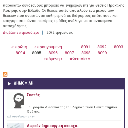
παρακάτω συνδέσμους μπορείτε να ενημερωθείτε για θέσεις Πρακτικής
Άσκησης στην Ελλάδα Οι θέσεις αυτές αποτελούν ένα μέρος των
θέσεων που αναρτώνται καθημερινά σε διάφορους ιστότοπους και
κατηγοριοποιούνται σε κύριες ομάδες ανάλογα με το αντικείμενο
απασχόλησης.
Διαβάστε περισσότερα
για 8 θέσεις Πρακτικής Άσκησης στην Ελλάδα
2072 εμφανίσεις
(29/01/2015)
ΣΕΛΊΔΕΣ
« πρώτη
‹ προηγούμενη
…
8091
8092
8093
8094
8095
8096
8097
8098
8099
…
επόμενη ›
τελευταία »
ΔΗΜΟΦΙΛΗ
Σκοπός
Το Γραφείο Διασύνδεσης του Δημοκρίτειου Πανεπιστημίου
Θράκης...
Τρί, 03/04/2012 - 17:34
Δωρεάν δημιουργική απασχό...