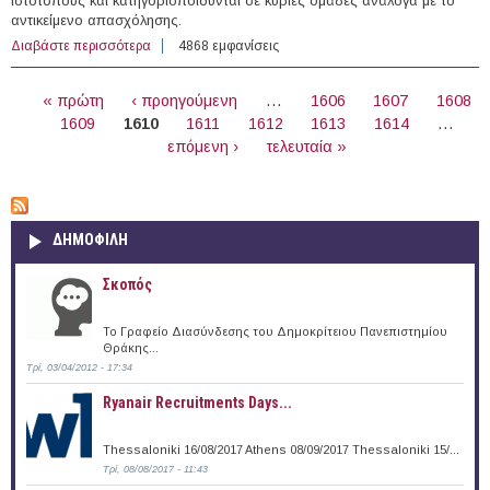
ιστότοπους και κατηγοριοποιούνται σε κύριες ομάδες ανάλογα με το
αντικείμενο απασχόλησης.
Διαβάστε περισσότερα
για 191 θέσεις εργασίας στον Ιδιωτικό Τομέα στην
4868 εμφανίσεις
Ελλάδα (31/01/2017)
ΣΕΛΊΔΕΣ
« πρώτη
‹ προηγούμενη
…
1606
1607
1608
1609
1610
1611
1612
1613
1614
…
επόμενη ›
τελευταία »
ΔΗΜΟΦΙΛΗ
Σκοπός
Το Γραφείο Διασύνδεσης του Δημοκρίτειου Πανεπιστημίου
Θράκης...
Τρί, 03/04/2012 - 17:34
Ryanair Recruitments Days...
Thessaloniki 16/08/2017 Athens 08/09/2017 Thessaloniki 15/...
Τρί, 08/08/2017 - 11:43