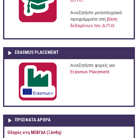
Δ.Π.Θ.
Αναζητήστε μεταπτυχιακά
προγράμματα στη
βάση
δεδομένων του Δ.Π.Θ.
ERASMUS PLACEMENT
Αναζητήστε φορείς για
Erasmus Placement
ΠΡOΣΦΑΤΑ AΡΘΡΑ
Οδηγός στη ΜΕΒΓΑΛ (Ξάνθη)