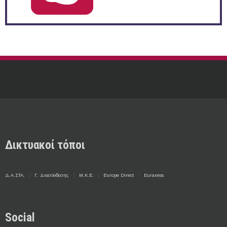
Δικτυακοί τόποι
Δ.Α.ΣΤΑ.
Γ. Διασύνδεσης
Μ.Κ.Ε.
Europe Direct
Euraxess
Social