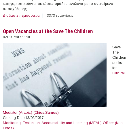
κατηγοριοποιούνται σε κύριες ομάδες ανάλογα με το αντικείμενο
απασχόλησης.
Διαβάστε περισσότερα
για 18 θέσεις Πρακτικής Άσκησης στην Ελλάδα
3373 εμφανίσεις
(31/01/2017)
Open Vacancies at the Save The Children
ΙΑΝ 31, 2017 10:28
Save
The
Children
seeks
for:
Cultural
Mediator (Arabic) (Chios,Samos)
Closing Date:13/02/2017
Monitoring, Evaluation, Accountability and Learning (MEAL) Officer (Kos,
Leros)