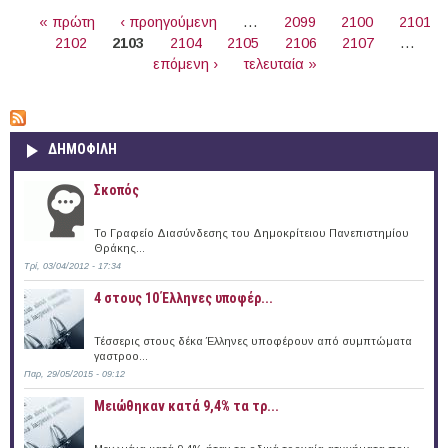
ΣΕΛΊΔΕΣ
« πρώτη
‹ προηγούμενη
…
2099
2100
2101
2102
2103
2104
2105
2106
2107
…
επόμενη ›
τελευταία »
ΔΗΜΟΦΙΛΗ
Σκοπός
Το Γραφείο Διασύνδεσης του Δημοκρίτειου Πανεπιστημίου
Θράκης...
Τρί, 03/04/2012 - 17:34
4 στους 10 Έλληνες υποφέρ...
Τέσσερις στους δέκα Έλληνες υποφέρουν από συμπτώματα
γαστροο...
Παρ, 29/05/2015 - 09:12
Μειώθηκαν κατά 9,4% τα τρ...