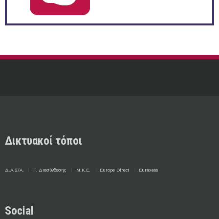
Δικτυακοί τόποι
Δ.Α.ΣΤΑ.
Γ. Διασύνδεσης
Μ.Κ.Ε.
Europe Direct
Euraxess
Social