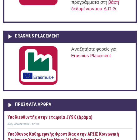
προγράμματα στη
βάση
δεδομένων του Δ.Π.Θ.
ERASMUS PLACEMENT
Αναζητήστε φορείς για
Erasmus Placement
ΠΡOΣΦΑΤΑ AΡΘΡΑ
Υποδιευθυντής στην εταιρεία JYSK (Δράμα)
Κυρ, 09/08/2026 - 17:20
Yπεύθυνος Καθημερινής Φροντίδας στην ΑΡΣΙΣ Κοινωνική