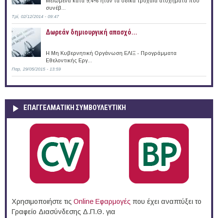
Μειωμένα κατά 9,4% ήταν τα οδικά τροχαία ατυχήματα που
συνέβ...
Τρί, 02/12/2014 - 09:47
Δωρεάν δημιουργική απασχό...
Η Μη Κυβερνητική Οργάνωση ΕΛΙΞ - Προγράμματα
Εθελοντικής Εργ...
Παρ, 29/05/2015 - 13:59
ΕΠΑΓΓΕΛΜΑΤΙΚΉ ΣΥΜΒΟΥΛΕΥΤΙΚΉ
Χρησιμοποιήστε τις
Online Eφαρμογές
που έχει αναπτύξει το
Γραφείο Διασύνδεσης Δ.Π.Θ. για