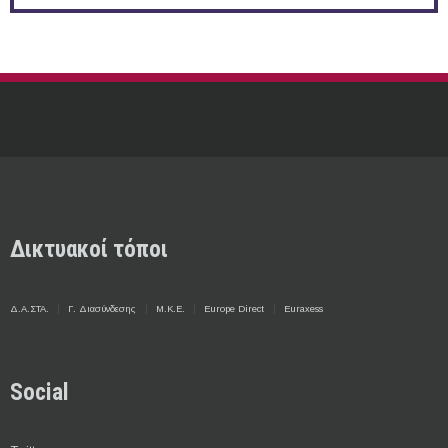
Δικτυακοί τόποι
Δ.Α.ΣΤΑ.
Γ. Διασύνδεσης
Μ.Κ.Ε.
Europe Direct
Euraxess
Social