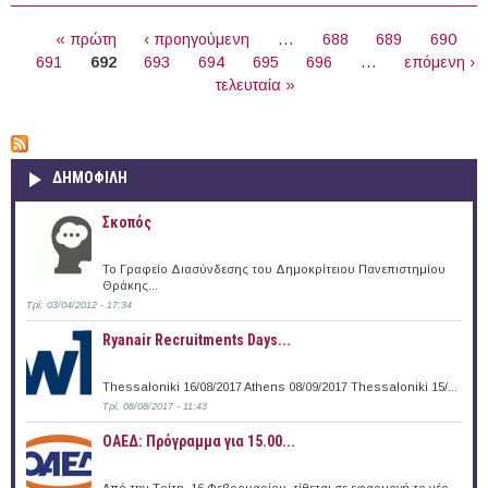
Εφορεία Αρχαιοτήτων Ζακύνθου
ΣΕΛΊΔΕΣ
« πρώτη
‹ προηγούμενη
…
688
689
690
691
692
693
694
695
696
…
επόμενη ›
τελευταία »
ΔΗΜΟΦΙΛΗ
Σκοπός
Το Γραφείο Διασύνδεσης του Δημοκρίτειου Πανεπιστημίου
Θράκης...
Τρί, 03/04/2012 - 17:34
Ryanair Recruitments Days...
Thessaloniki 16/08/2017 Athens 08/09/2017 Thessaloniki 15/...
Τρί, 08/08/2017 - 11:43
ΟΑΕΔ: Πρόγραμμα για 15.00...
Από την Τρίτη, 16 Φεβρουαρίου, τίθεται σε εφαρμογή το νέο