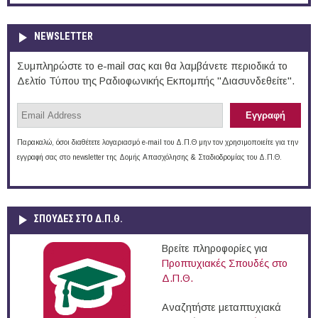
NEWSLETTER
Συμπληρώστε το e-mail σας και θα λαμβάνετε περιοδικά το
Δελτίο Τύπου της Ραδιοφωνικής Εκπομπής "Διασυνδεθείτε".
Παρακαλώ, όσοι διαθέτετε λογαριασμό e-mail του Δ.Π.Θ μην τον χρησιμοποιείτε για την
εγγραφή σας στο newsletter της Δομής Απασχόλησης & Σταδιοδρομίας του Δ.Π.Θ.
ΣΠΟΥΔΈΣ ΣΤΟ Δ.Π.Θ.
Βρείτε πληροφορίες για
Προπτυχιακές Σπουδές στο
Δ.Π.Θ.
Αναζητήστε μεταπτυχιακά