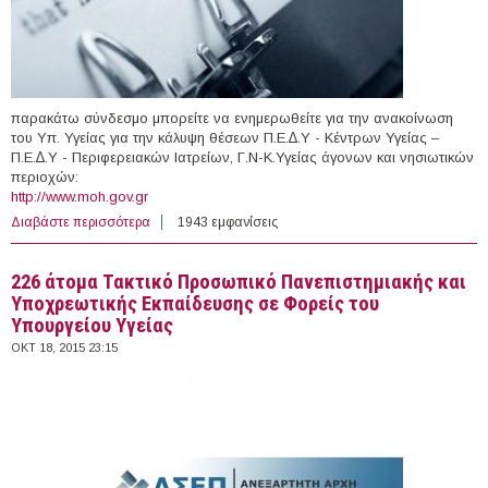
παρακάτω σύνδεσμο μπορείτε να ενημερωθείτε για την ανακοίνωση
του Υπ. Υγείας για την κάλυψη θέσεων Π.Ε.∆.Υ - Κέντρων Υγείας –
Π.Ε.∆.Υ - Περιφερειακών Ιατρείων, Γ.Ν-Κ.Υγείας άγονων και νησιωτικών
περιοχών:
http://www.moh.gov.gr
Διαβάστε περισσότερα
για Πρόσκληση ενδιαφέροντος για την κάλυψη των
1943 εμφανίσεις
κενών θέσεων στα Π.Ε.∆.Υ - Κέντρα Υγείας, Π.Ε.∆.Υ -
Περιφερειακά Ιατρεία, Γενικά Νοσοκοµεία – Κέντρα
226 άτομα Τακτικό Προσωπικό Πανεπιστημιακής και
Υγείας άγονων και νησιωτικών περιοχών
Υποχρεωτικής Εκπαίδευσης σε Φορείς του
Υπουργείου Υγείας
ΟΚΤ 18, 2015 23:15