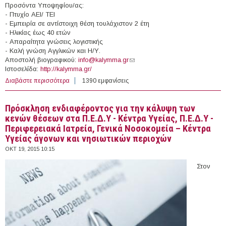
Προσόντα Υποψηφίου/ας:
- Πτυχίο ΑΕΙ/ ΤΕΙ
- Εμπειρία σε αντίστοιχη θέση τουλάχιστον 2 έτη
- Ηλικίας έως 40 ετών
- Απαραίτητα γνώσεις λογιστικής
- Καλή γνώση Αγγλικών και Η/Υ.
Αποστολή βιογραφικού:
info@kalymma.gr
(link sends e-mail)
Ιστοσελίδα:
http://kalymma.gr/
Διαβάστε περισσότερα
για Υπάλληλος Γραφείου στην επιχείρηση "Kalymma.gr"
1390 εμφανίσεις
(Χαλκίδα)
Πρόσκληση ενδιαφέροντος για την κάλυψη των
κενών θέσεων στα Π.Ε.∆.Υ - Κέντρα Υγείας, Π.Ε.∆.Υ -
Περιφερειακά Ιατρεία, Γενικά Νοσοκοµεία – Κέντρα
Υγείας άγονων και νησιωτικών περιοχών
ΟΚΤ 19, 2015 10:15
Στον