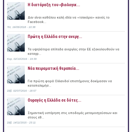
Η διατάραξη του «βιολογικ...
Δεν είναι καθόλου καλή ιδέα να «τσεκάρει» κανείς το
Facebook...
Τετ, 16/05/2018 - 10:38
Πρώτη η Ελλάδα στην ανεργ...
Τα υψηλότερα επίπεδα ανεργίας στην ΕΕ εξακολουθούν να
καταγρ...
Κυρ, 02/10/2016 - 19:39
Νέα πειραματική θεραπεία...
Για πρώτη φορά Ολλανδοί επιστήμονες δοκίμασαν να
καταπολεμήσ...
Σάβ, 02/07/2016 - 18:57
Ουραγός η Ελλάδα σε δότες...
Σημαντική υστέρηση στις υποδομές μεταμοσχεύσεων και
στους εθ...
Σάβ, 14/11/2015 - 23:11