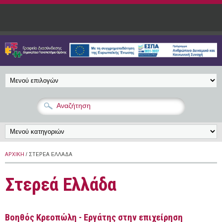
Παράκαμψη προς το κυρίως περιεχόμενο
ΑΡΧΙΚΉ
/ ΣΤΕΡΕΆ ΕΛΛΆΔΑ
Στερεά Ελλάδα
Βοηθός Κρεοπώλη - Εργάτης στην επιχείρηση