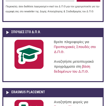
Παρακαλώ, όσοι διαθέτετε λογαριασμό e-mail του Δ.Π.Θ μην τον χρησιμοποιείτε για την
εγγραφή σας στο newsletter της Δομής Απασχόλησης & Σταδιοδρομίας του Δ.Π.Θ.
ΣΠΟΥΔΈΣ ΣΤΟ Δ.Π.Θ.
Βρείτε πληροφορίες για
Προπτυχιακές Σπουδές στο
Δ.Π.Θ.
Αναζητήστε μεταπτυχιακά
προγράμματα στη
βάση
δεδομένων του Δ.Π.Θ.
ERASMUS PLACEMENT
Αναζητήστε φορείς για