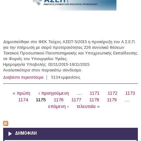
Δημοσιεύθηκε στο ΦΕΚ Τεύχος ΑΣΕΠ 5/2015 η προκήρυξη του Α.Σ.Ε.Π.
για την πλήρωση με σειρά προτεραιότητας 226 συνολικά θέσεων
Τακτικού Προσωπικού Πανεπιστημιακής και Υποχρεωτικής Εκπαίδευσης
σε Φορείς του Υπουργείου Υγείας.
Ημερομηνία Υποβολής: 02/11/2015-16/11/2015
Αναλυτικότερα στον παρακάτω σύνδεσμο.
Διαβάστε περισσότερα
για 226 άτομα Τακτικό Προσωπικό Πανεπιστημιακής και
5134 εμφανίσεις
Υποχρεωτικής Εκπαίδευσης σε Φορείς του Υπουργείου
ΣΕΛΊΔΕΣ
Υγείας
« πρώτη
‹ προηγούμενη
…
1171
1172
1173
1174
1175
1176
1177
1178
1179
…
επόμενη ›
τελευταία »
ΔΗΜΟΦΙΛΗ