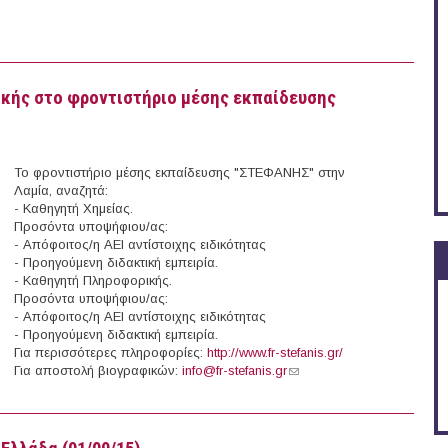
κής στο φροντιστήριο μέσης εκπαίδευσης
To φροντιστήριο μέσης εκπαίδευσης "ΣΤΕΦΑΝΗΣ" στην
Λαμία, αναζητά:
- Καθηγητή Χημείας.
Προσόντα υποψήφιου/ας:
- Απόφοιτος/η ΑΕΙ αντίστοιχης ειδικότητας
- Προηγούμενη διδακτική εμπειρία.
- Καθηγητή Πληροφορικής.
Προσόντα υποψήφιου/ας:
- Απόφοιτος/η ΑΕΙ αντίστοιχης ειδικότητας
- Προηγούμενη διδακτική εμπειρία.
Για περισσότερες πληροφορίες:
http://www.fr-stefanis.gr/
Για αποστολή βιογραφικών:
info@fr-stefanis.gr
(link sends e-mail)
ηροφορικής στο φροντιστήριο μέσης εκπαίδευσης "ΣΤΕΦΑΝΗΣ" (Λαμία)