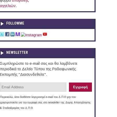
φόρμα
υποβολής
αγγελιών
.
FOLLOWME
NEWSLETTER
Συμπληρώστε το e-mail σας και θα λαμβάνετε
περιοδικά το Δελτίο Τύπου της Ραδιοφωνικής
Εκπομπής "Διασυνδεθείτε".
Παρακαλώ, όσοι διαθέτετε λογαριασμό e-mail του Δ.Π.Θ μην τον
χρησιμοποιείτε για την εγγραφή σας στο newsletter της Δομής Απασχόλησης
& Σταδιοδρομίας του Δ.Π.Θ.