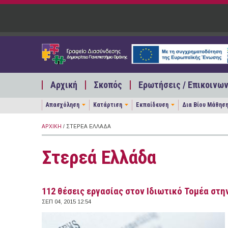
Παράκαμψη προς το κυρίως περιεχόμενο
Αρχική
Σκοπός
Ερωτήσεις / Επικοινων
Απασχόληση
Κατάρτιση
Εκπαίδευση
Δια Βίου Μάθησ
ΑΡΧΙΚΉ
/ ΣΤΕΡΕΆ ΕΛΛΆΔΑ
Στερεά Ελλάδα
112 θέσεις εργασίας στον Ιδιωτικό Τομέα στην
ΣΕΠ 04, 2015 12:54