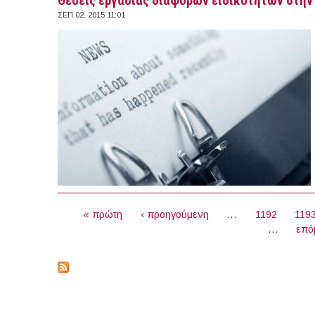
Θέσεις εργασίας διαφόρων ειδικοτήτων στην 
ΣΕΠ 02, 2015 11:01
ΣΕΛΊΔΕΣ
« πρώτη
‹ προηγούμενη
…
1192
119
…
επό