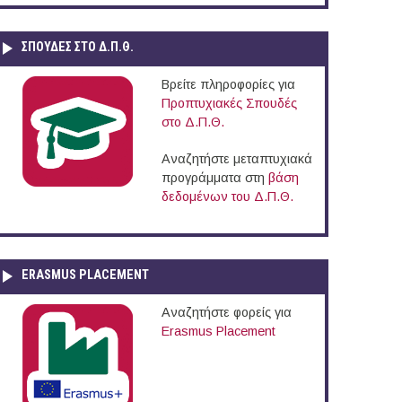
ΣΠΟΥΔΈΣ ΣΤΟ Δ.Π.Θ.
Βρείτε πληροφορίες για
Προπτυχιακές Σπουδές
στο Δ.Π.Θ.
Αναζητήστε μεταπτυχιακά
προγράμματα στη
βάση
δεδομένων του Δ.Π.Θ.
ERASMUS PLACEMENT
Αναζητήστε φορείς για
Erasmus Placement