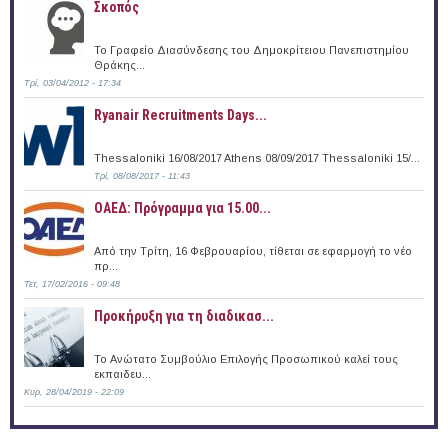
Σκοπός
Το Γραφείο Διασύνδεσης του Δημοκρίτειου Πανεπιστημίου
Θράκης...
Τρί, 03/04/2012 - 17:34
Ryanair Recruitments Days...
Thessaloniki 16/08/2017 Athens 08/09/2017 Thessaloniki 15/...
Τρί, 08/08/2017 - 11:43
ΟΑΕΔ: Πρόγραμμα για 15.00...
Από την Τρίτη, 16 Φεβρουαρίου, τίθεται σε εφαρμογή το νέο
πρ...
Τετ, 17/02/2016 - 09:48
Προκήρυξη για τη διαδικασ...
Το Ανώτατο Συμβούλιο Επιλογής Προσωπικού καλεί τους
εκπαιδευ...
Κυρ, 28/04/2019 - 22:09