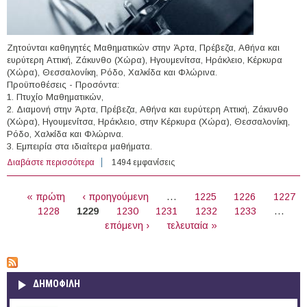
Ζητούνται καθηγητές Μαθηματικών στην Άρτα, Πρέβεζα, Αθήνα και
ευρύτερη Αττική, Ζάκυνθο (Χώρα), Ηγουμενίτσα, Ηράκλειο, Κέρκυρα
(Χώρα), Θεσσαλονίκη, Ρόδο, Χαλκίδα και Φλώρινα.
Προϋποθέσεις - Προσόντα:
1. Πτυχίο Μαθηματικών,
2. Διαμονή στην Άρτα, Πρέβεζα, Αθήνα και ευρύτερη Αττική, Ζάκυνθο
(Χώρα), Ηγουμενίτσα, Ηράκλειο, στην Κέρκυρα (Χώρα), Θεσσαλονίκη,
Ρόδο, Χαλκίδα και Φλώρινα.
3. Εμπειρία στα ιδιαίτερα μαθήματα.
Διαβάστε περισσότερα
για Καθηγητές Μαθηματικών μέσω του Πανελληνίου
1494 εμφανίσεις
Δικτύου Καθηγητών (Δυτική Μακεδονία, Κεντρική
ΣΕΛΊΔΕΣ
Μακεδονία, Αττική, Ήπειρος, Κρήτη, Νησιά Αιγαίου,
« πρώτη
‹ προηγούμενη
…
1225
1226
1227
Νησιά Ιονίου, Στερεά Ελλάδα)
1228
1229
1230
1231
1232
1233
…
επόμενη ›
τελευταία »
ΔΗΜΟΦΙΛΗ