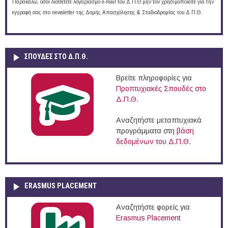
Παρακαλώ, όσοι διαθέτετε λογαριασμό e-mail του Δ.Π.Θ μην τον χρησιμοποιείτε για την
εγγραφή σας στο newsletter της Δομής Απασχόλησης & Σταδιοδρομίας του Δ.Π.Θ.
ΣΠΟΥΔΈΣ ΣΤΟ Δ.Π.Θ.
Βρείτε πληροφορίες για
Προπτυχιακές Σπουδές στο
Δ.Π.Θ.
Αναζητήστε μεταπτυχιακά
προγράμματα στη
βάση
δεδομένων του Δ.Π.Θ.
ERASMUS PLACEMENT
Αναζητήστε φορείς για
Erasmus Placement