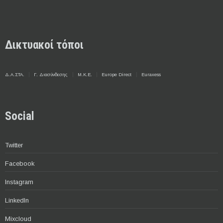
Δικτυακοί τόποι
Δ.Α.ΣΤΑ.
Γ. Διασύνδεσης
Μ.Κ.Ε.
Europe Direct
Euraxess
Social
Twitter
Facebook
Instagram
LinkedIn
Mixcloud