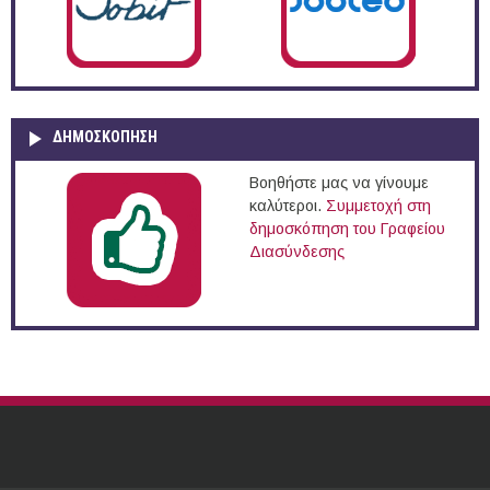
ΔΗΜΟΣΚΌΠΗΣΗ
Βοηθήστε μας να γίνουμε
καλύτεροι.
Συμμετοχή στη
δημοσκόπηση του Γραφείου
Διασύνδεσης