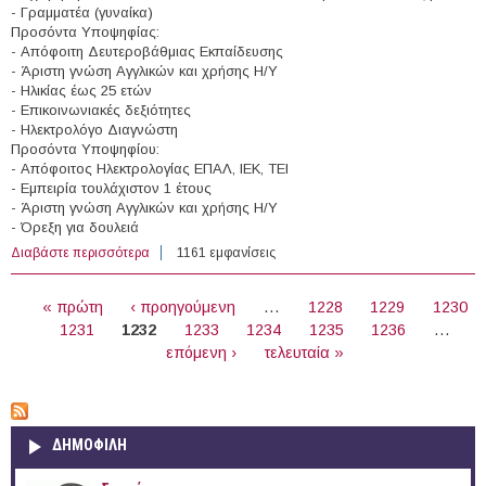
- Γραμματέα (γυναίκα)
Προσόντα Υποψηφίας:
- Απόφοιτη Δευτεροβάθμιας Εκπαίδευσης
- Άριστη γνώση Αγγλικών και χρήσης Η/Υ
- Ηλικίας έως 25 ετών
- Επικοινωνιακές δεξιότητες
- Ηλεκτρολόγο Διαγνώστη
Προσόντα Υποψηφίου:
- Απόφοιτος Ηλεκτρολογίας ΕΠΑΛ, ΙΕΚ, ΤΕΙ
- Εμπειρία τουλάχιστον 1 έτους
- Άριστη γνώση Αγγλικών και χρήσης Η/Υ
- Όρεξη για δουλειά
Διαβάστε περισσότερα
για Γραμματέας, Ηλεκτρολόγος Διαγνώστης και
1161 εμφανίσεις
Πωλητές στην "ΑΦΟΙ ΚΩΝΣΤΑΝΤΙΝΟΥ Α.Β.Ε.Ε."
ΣΕΛΊΔΕΣ
(Χαλκίδα)
« πρώτη
‹ προηγούμενη
…
1228
1229
1230
1231
1232
1233
1234
1235
1236
…
επόμενη ›
τελευταία »
ΔΗΜΟΦΙΛΗ