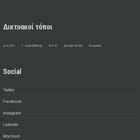
Δικτυακοί τόποι
Δ.Α.ΣΤΑ.
Γ. Διασύνδεσης
Μ.Κ.Ε.
Europe Direct
Euraxess
Social
Twitter
Facebook
Instagram
LinkedIn
Mixcloud