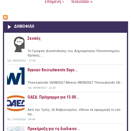
επόμενη ›
τελευταία »
ΔΗΜΟΦΙΛΗ
Σκοπός
Το Γραφείο Διασύνδεσης του Δημοκρίτειου Πανεπιστημίου
Θράκης...
Τρί, 03/04/2012 - 17:34
Ryanair Recruitments Days...
Thessaloniki 16/08/2017 Athens 08/09/2017 Thessaloniki 15/...
Τρί, 08/08/2017 - 11:43
ΟΑΕΔ: Πρόγραμμα για 15.00...
Από την Τρίτη, 16 Φεβρουαρίου, τίθεται σε εφαρμογή το νέο
πρ...
Τετ, 17/02/2016 - 09:48
Προκήρυξη για τη διαδικασ...