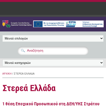
Παράκαμψη προς το κυρίως περιεχόμενο
ΑΡΧΙΚΉ
/ ΣΤΕΡΕΆ ΕΛΛΆΔΑ
Στερεά Ελλάδα
1 θέση Εποχικού Προσωπικού στη ΔΕΗ/ΥΗΣ Στράτου