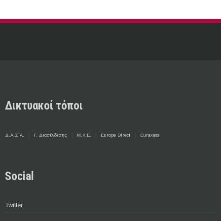
Δικτυακοί τόποι
Δ.Α.ΣΤΑ.
Γ. Διασύνδεσης
Μ.Κ.Ε.
Europe Direct
Euraxess
Social
Twitter